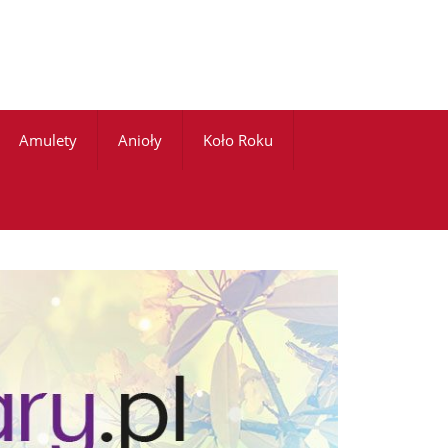
Amulety
Anioły
Koło Roku