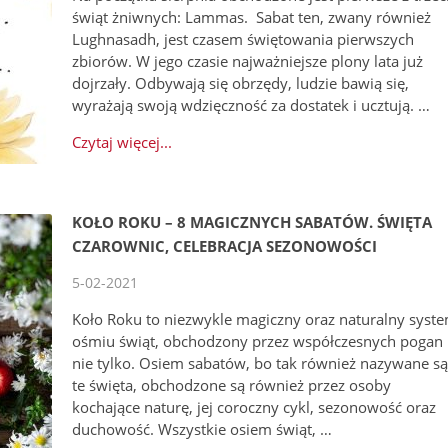
świąt żniwnych: Lammas. Sabat ten, zwany również
Lughnasadh, jest czasem świętowania pierwszych
zbiorów. W jego czasie najważniejsze plony lata już
dojrzały. Odbywają się obrzędy, ludzie bawią się,
wyrażają swoją wdzięczność za dostatek i ucztują. …
Czytaj więcej...
KOŁO ROKU – 8 MAGICZNYCH SABATÓW. ŚWIĘTA
CZAROWNIC, CELEBRACJA SEZONOWOŚCI
5-02-2021
Koło Roku to niezwykle magiczny oraz naturalny syst
ośmiu świąt, obchodzony przez współczesnych pogan 
nie tylko. Osiem sabatów, bo tak również nazywane s
te święta, obchodzone są również przez osoby
kochające naturę, jej coroczny cykl, sezonowość oraz
duchowość. Wszystkie osiem świąt, …