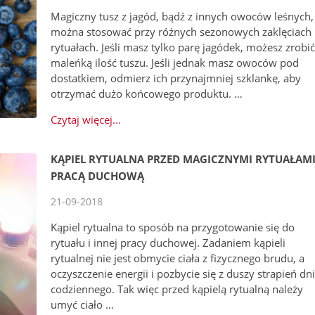
Magiczny tusz z jagód, bądź z innych owoców leśnych,
można stosować przy różnych sezonowych zaklęciach 
rytuałach. Jeśli masz tylko parę jagódek, możesz zrobi
maleńką ilość tuszu. Jeśli jednak masz owoców pod
dostatkiem, odmierz ich przynajmniej szklankę, aby
otrzymać dużo końcowego produktu. …
Czytaj więcej...
KĄPIEL RYTUALNA PRZED MAGICZNYMI RYTUAŁAMI
PRACĄ DUCHOWĄ
21-09-2018
Kąpiel rytualna to sposób na przygotowanie się do
rytuału i innej pracy duchowej. Zadaniem kąpieli
rytualnej nie jest obmycie ciała z fizycznego brudu, a
oczyszczenie energii i pozbycie się z duszy strapień dn
codziennego. Tak więc przed kąpielą rytualną należy
umyć ciało …