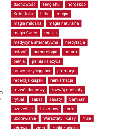
duchowość
feng shui
horoskop
Koło Roku
Litha
magia
magia miłosna
magia naturalna
magia świec
magija
medycyna alternatywna
medytacja
miłość
numerologia
ostara
pełnia
pełnia księżyca
prawo przyciągania
promocja
recenzja książki
reinkarnacja
rozwój duchowy
rozwój osobisty
em
i
rytuał
sabat
sabaty
Samhain
ą
szczęście
talizmany
tarot
uzdrawianie
Warsztaty i kursy
Yule
zdrowie
zioła
znaki zodiaku