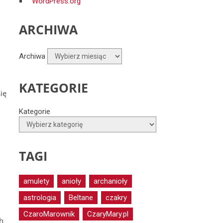
WordPress.org
ARCHIWA
Archiwa
KATEGORIE
ię
Kategorie
TAGI
amulety
anioły
archanioły
astrologia
Beltane
czakry
CzaroMarownik
CzaryMary.pl
h