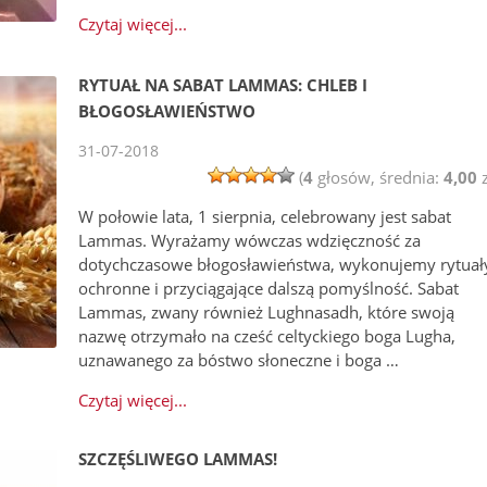
Czytaj więcej...
RYTUAŁ NA SABAT LAMMAS: CHLEB I
BŁOGOSŁAWIEŃSTWO
31-07-2018
(
4
głosów, średnia:
4,00
z
W połowie lata, 1 sierpnia, celebrowany jest sabat
Lammas. Wyrażamy wówczas wdzięczność za
dotychczasowe błogosławieństwa, wykonujemy rytuał
ochronne i przyciągające dalszą pomyślność. Sabat
Lammas, zwany również Lughnasadh, które swoją
nazwę otrzymało na cześć celtyckiego boga Lugha,
uznawanego za bóstwo słoneczne i boga …
Czytaj więcej...
SZCZĘŚLIWEGO LAMMAS!