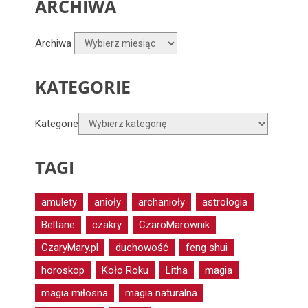
ARCHIWA
Archiwa
KATEGORIE
Kategorie
TAGI
amulety
anioły
archanioły
astrologia
Beltane
czakry
CzaroMarownik
CzaryMary.pl
duchowość
feng shui
horoskop
Koło Roku
Litha
magia
magia miłosna
magia naturalna