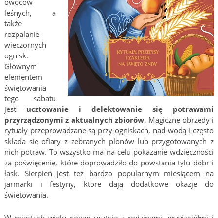
owoców
leśnych, a
także
rozpalanie
wieczornych
ognisk.
Głównym
elementem
świętowania
tego sabatu
jest
ucztowanie i delektowanie się potrawami
przyrządzonymi z aktualnych zbiorów.
Magiczne obrzędy i
rytuały przeprowadzane są przy ogniskach, nad wodą i często
składa się ofiary z zebranych plonów lub przygotowanych z
nich potraw. To wszystko ma na celu pokazanie wdzięczności
za poświęcenie, które doprowadziło do powstania tylu dóbr i
łask. Sierpień jest też bardzo popularnym miesiącem na
jarmarki i festyny, które dają dodatkowe okazje do
świętowania.
W miastach wielu pogan ucztuje z rodzinami, przyjaciółmi i