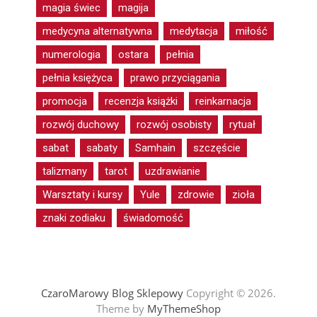
magia świec
magija
medycyna alternatywna
medytacja
miłość
numerologia
ostara
pełnia
pełnia księżyca
prawo przyciągania
promocja
recenzja książki
reinkarnacja
rozwój duchowy
rozwój osobisty
rytuał
sabat
sabaty
Samhain
szczęście
talizmany
tarot
uzdrawianie
Warsztaty i kursy
Yule
zdrowie
zioła
znaki zodiaku
świadomość
CzaroMarowy Blog Sklepowy
Copyright © 2026.
Theme by
MyThemeShop