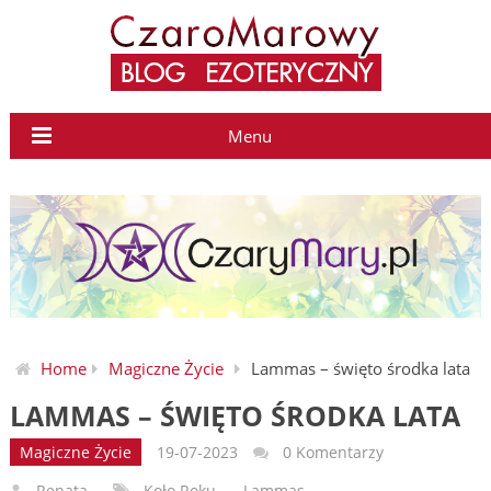
Menu
Home
Magiczne Życie
Lammas – święto środka lata
LAMMAS – ŚWIĘTO ŚRODKA LATA
Magiczne Życie
19-07-2023
0 Komentarzy
Renata
Koło Roku
,
Lammas