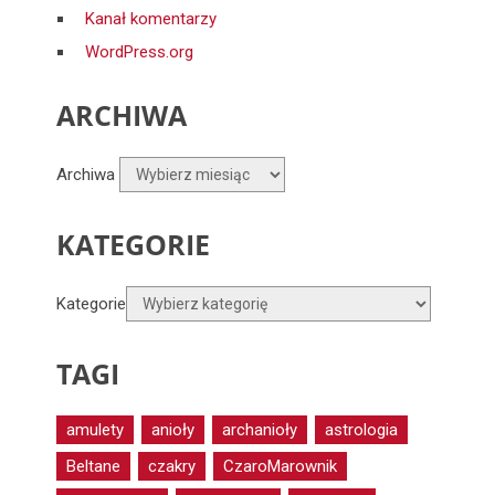
Kanał komentarzy
WordPress.org
ARCHIWA
Archiwa
KATEGORIE
Kategorie
TAGI
amulety
anioły
archanioły
astrologia
Beltane
czakry
CzaroMarownik