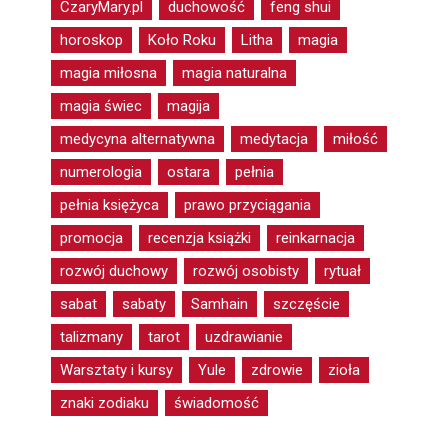
CzaryMary.pl
duchowość
feng shui
horoskop
Koło Roku
Litha
magia
magia miłosna
magia naturalna
magia świec
magija
medycyna alternatywna
medytacja
miłość
numerologia
ostara
pełnia
pełnia księżyca
prawo przyciągania
promocja
recenzja książki
reinkarnacja
rozwój duchowy
rozwój osobisty
rytuał
sabat
sabaty
Samhain
szczęście
talizmany
tarot
uzdrawianie
Warsztaty i kursy
Yule
zdrowie
zioła
znaki zodiaku
świadomość