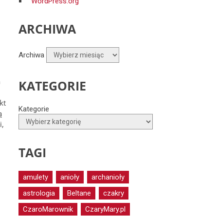
WordPress.org
ARCHIWA
Archiwa
a
KATEGORIE
kt
Kategorie
ą
i,
TAGI
amulety
anioły
archanioły
astrologia
Beltane
czakry
CzaroMarownik
CzaryMary.pl