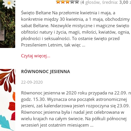
(
4
głosów, średnia:
3,00
z
Święto Beltane Na przełomie kwietnia i maja, a
konkretnie między 30 kwietnia, a 1 maja, obchodzimy
sabat Beltane. Niezwykle mistyczne i magiczne święto
obfitości natury i życia, magii, miłości, kwiatów, ognia,
płodności i seksualności. To ostanie święto przed
Przesileniem Letnim, tak więc …
Czytaj więcej...
RÓWNONOC JESIENNA
22-09-2020
Równonoc jesienna w 2020 roku przypada na 22.09. 
godz. 15.30. Wyznacza ona początek astronomicznej
jesieni, zaś kalendarzowa jesień rozpoczyna się 23.09.
Równonoc jesienna była i nadal jest celebrowana w
wielu krajach na całym świecie. Na półkuli północnej
wrzesień jest ostatnim miesiącem …