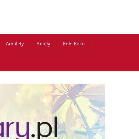
Amulety
Anioły
Koło Roku