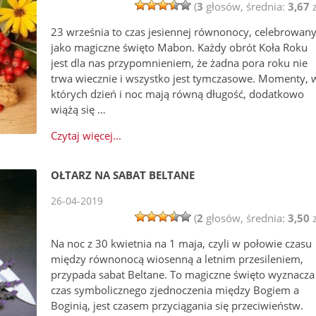
(
3
głosów, średnia:
3,67
z
23 września to czas jesiennej równonocy, celebrowan
jako magiczne święto Mabon. Każdy obrót Koła Roku
jest dla nas przypomnieniem, że żadna pora roku nie
trwa wiecznie i wszystko jest tymczasowe. Momenty, 
których dzień i noc mają równą długość, dodatkowo
wiążą się …
Czytaj więcej...
OŁTARZ NA SABAT BELTANE
26-04-2019
(
2
głosów, średnia:
3,50
z
Na noc z 30 kwietnia na 1 maja, czyli w połowie czasu
między równonocą wiosenną a letnim przesileniem,
przypada sabat Beltane. To magiczne święto wyznacza
czas symbolicznego zjednoczenia między Bogiem a
Boginią, jest czasem przyciągania się przeciwieństw.