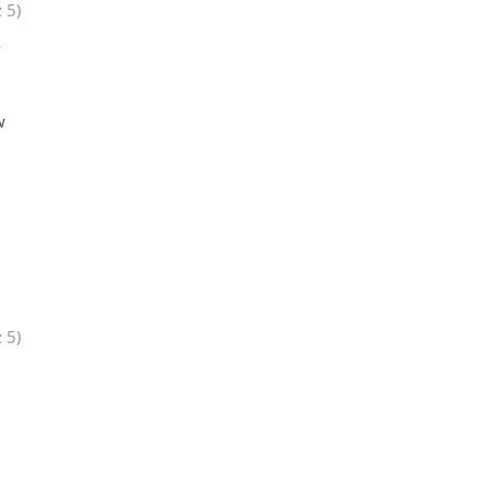
 5)
y
w
 5)