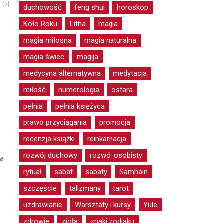
 5)
duchowość
feng shui
horoskop
Koło Roku
Litha
magia
magia miłosna
magia naturalna
magia świec
magija
medycyna alternatywna
medytacja
miłość
numerologia
ostara
pełnia
pełnia księżyca
prawo przyciągania
promocja
recenzja książki
reinkarnacja
rozwój duchowy
rozwój osobisty
na
rytuał
sabat
sabaty
Samhain
szczęście
talizmany
tarot
uzdrawianie
Warsztaty i kursy
Yule
zdrowie
zioła
znaki zodiaku