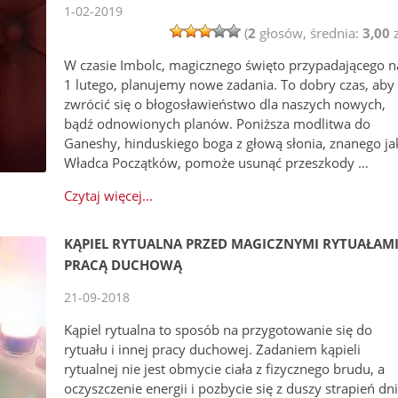
1-02-2019
(
2
głosów, średnia:
3,00
z
W czasie Imbolc, magicznego święto przypadającego n
1 lutego, planujemy nowe zadania. To dobry czas, aby
zwrócić się o błogosławieństwo dla naszych nowych,
bądź odnowionych planów. Poniższa modlitwa do
Ganeshy, hinduskiego boga z głową słonia, znanego ja
Władca Początków, pomoże usunąć przeszkody …
Czytaj więcej...
KĄPIEL RYTUALNA PRZED MAGICZNYMI RYTUAŁAMI
PRACĄ DUCHOWĄ
21-09-2018
Kąpiel rytualna to sposób na przygotowanie się do
rytuału i innej pracy duchowej. Zadaniem kąpieli
rytualnej nie jest obmycie ciała z fizycznego brudu, a
oczyszczenie energii i pozbycie się z duszy strapień dn