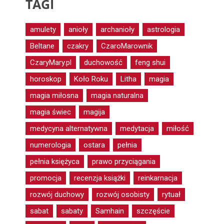
TAGI
amulety
anioły
archanioły
astrologia
Beltane
czakry
CzaroMarownik
CzaryMary.pl
duchowość
feng shui
horoskop
Koło Roku
Litha
magia
magia miłosna
magia naturalna
magia świec
magija
medycyna alternatywna
medytacja
miłość
numerologia
ostara
pełnia
pełnia księżyca
prawo przyciągania
promocja
recenzja książki
reinkarnacja
rozwój duchowy
rozwój osobisty
rytuał
sabat
sabaty
Samhain
szczęście