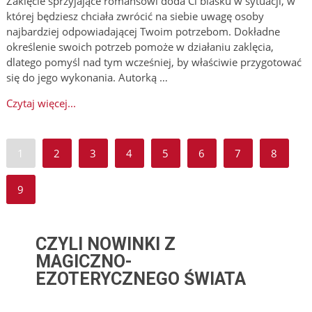
Zaklęcie sprzyjające romansowi doda Ci blasku w sytuacji, w
której będziesz chciała zwrócić na siebie uwagę osoby
najbardziej odpowiadającej Twoim potrzebom. Dokładne
określenie swoich potrzeb pomoże w działaniu zaklęcia,
dlatego pomyśl nad tym wcześniej, by właściwie przygotować
się do jego wykonania. Autorką …
Czytaj więcej...
1
2
3
4
5
6
7
8
9
CZYLI NOWINKI Z
MAGICZNO-
EZOTERYCZNEGO ŚWIATA