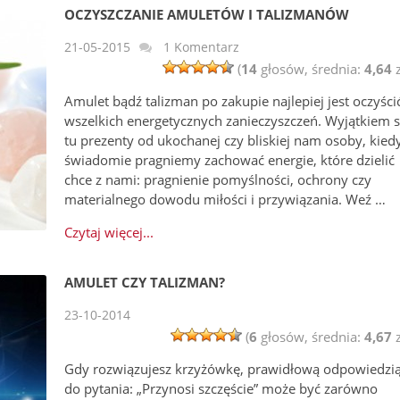
OCZYSZCZANIE AMULETÓW I TALIZMANÓW
21-05-2015
1 Komentarz
(
14
głosów, średnia:
4,64
z
Amulet bądź talizman po zakupie najlepiej jest oczyści
wszelkich energetycznych zanieczyszczeń. Wyjątkiem 
tu prezenty od ukochanej czy bliskiej nam osoby, kied
świadomie pragniemy zachować energie, które dzielić
chce z nami: pragnienie pomyślności, ochrony czy
materialnego dowodu miłości i przywiązania. Weź …
Czytaj więcej...
AMULET CZY TALIZMAN?
23-10-2014
(
6
głosów, średnia:
4,67
z
Gdy rozwiązujesz krzyżówkę, prawidłową odpowiedzi
do pytania: „Przynosi szczęście” może być zarówno