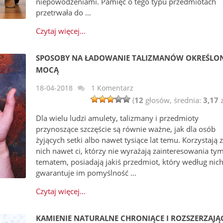
niepowodzeniami. Pamięć o tego typu przedmiotach
przetrwała do …
Czytaj więcej...
SPOSOBY NA ŁADOWANIE TALIZMANÓW OKREŚLO
MOCĄ
18-04-2018
1 Komentarz
(
12
głosów, średnia:
3,17
z
Dla wielu ludzi amulety, talizmany i przedmioty
przynoszące szczęście są równie ważne, jak dla osób
żyjących setki albo nawet tysiące lat temu. Korzystają 
nich nawet ci, którzy nie wyrażają zainteresowania ty
tematem, posiadają jakiś przedmiot, który według nic
gwarantuje im pomyślność …
Czytaj więcej...
KAMIENIE NATURALNE CHRONIĄCE I ROZSZERZAJĄ