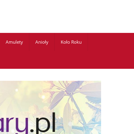
Amulety
Anioły
Koło Roku