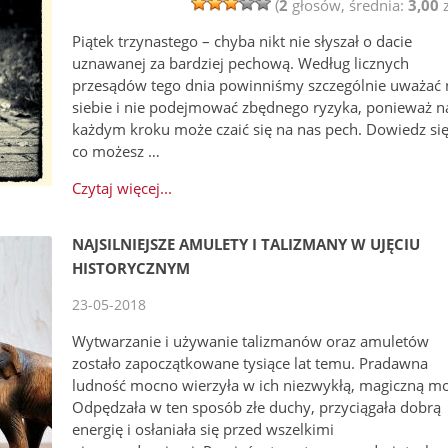
(
2
głosów, średnia:
3,00
z
Piątek trzynastego – chyba nikt nie słyszał o dacie
uznawanej za bardziej pechową. Według licznych
przesądów tego dnia powinniśmy szczególnie uważać 
siebie i nie podejmować zbędnego ryzyka, ponieważ n
każdym kroku może czaić się na nas pech. Dowiedz się
co możesz …
Czytaj więcej...
NAJSILNIEJSZE AMULETY I TALIZMANY W UJĘCIU
HISTORYCZNYM
23-05-2018
Wytwarzanie i używanie talizmanów oraz amuletów
zostało zapoczątkowane tysiące lat temu. Pradawna
ludność mocno wierzyła w ich niezwykłą, magiczną mo
Odpędzała w ten sposób złe duchy, przyciągała dobrą
energię i osłaniała się przed wszelkimi