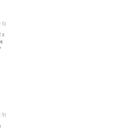
 5)
ć z
są
y
 5)
ą