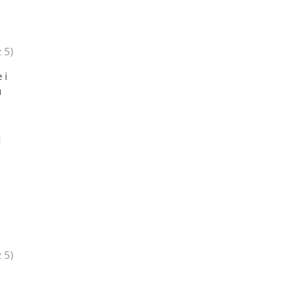
 5)
 i
u
ą
 5)