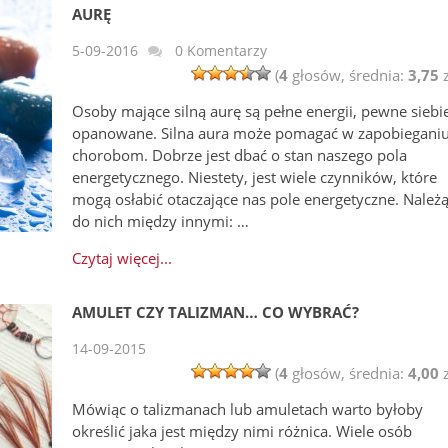
AURĘ
5-09-2016
0 Komentarzy
(
4
głosów, średnia:
3,75
z
Osoby mające silną aurę są pełne energii, pewne siebie
opanowane. Silna aura może pomagać w zapobiegani
chorobom. Dobrze jest dbać o stan naszego pola
energetycznego. Niestety, jest wiele czynników, które
mogą osłabić otaczające nas pole energetyczne. Należ
do nich między innymi: …
Czytaj więcej...
AMULET CZY TALIZMAN… CO WYBRAĆ?
14-09-2015
(
4
głosów, średnia:
4,00
z
Mówiąc o talizmanach lub amuletach warto byłoby
określić jaka jest między nimi różnica. Wiele osób