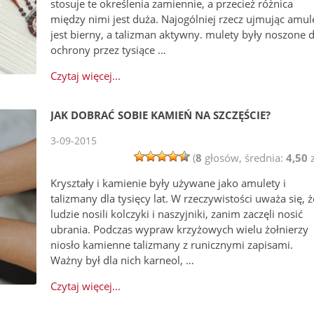
stosuje te określenia zamiennie, a przecież różnica
między nimi jest duża. Najogólniej rzecz ujmując amul
jest bierny, a talizman aktywny. mulety były noszone d
ochrony przez tysiące …
Czytaj więcej...
JAK DOBRAĆ SOBIE KAMIEŃ NA SZCZĘŚCIE?
3-09-2015
(
8
głosów, średnia:
4,50
z
Kryształy i kamienie były używane jako amulety i
talizmany dla tysięcy lat. W rzeczywistości uważa się, ż
ludzie nosili kolczyki i naszyjniki, zanim zaczęli nosić
ubrania. Podczas wypraw krzyżowych wielu żołnierzy
niosło kamienne talizmany z runicznymi zapisami.
Ważny był dla nich karneol, …
Czytaj więcej...