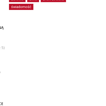
świadomość
NĄ
 5)
z
m
h
CE