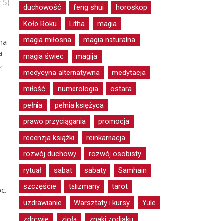
 5)
duchowość
feng shui
horoskop
Koło Roku
Litha
magia
magia miłosna
magia naturalna
na
a
magia świec
magija
,
medycyna alternatywna
medytacja
miłość
numerologia
ostara
pełnia
pełnia księżyca
prawo przyciągania
promocja
recenzja książki
reinkarnacja
rozwój duchowy
rozwój osobisty
rytuał
sabat
sabaty
Samhain
szczęście
talizmany
tarot
c.
uzdrawianie
Warsztaty i kursy
Yule
zdrowie
zioła
znaki zodiaku