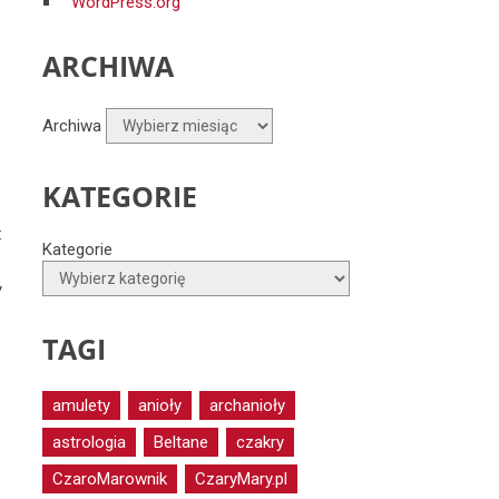
WordPress.org
ARCHIWA
Archiwa
,
KATEGORIE
t
Kategorie
,
TAGI
amulety
anioły
archanioły
astrologia
Beltane
czakry
CzaroMarownik
CzaryMary.pl