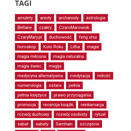
TAGI
amulety
anioły
archanioły
astrologia
Beltane
czakry
CzaroMarownik
CzaryMary.pl
duchowość
feng shui
horoskop
Koło Roku
Litha
magia
magia miłosna
magia naturalna
magia świec
magija
medycyna alternatywna
medytacja
miłość
numerologia
ostara
pełnia
pełnia księżyca
prawo przyciągania
promocja
recenzja książki
reinkarnacja
rozwój duchowy
rozwój osobisty
rytuał
sabat
sabaty
Samhain
szczęście