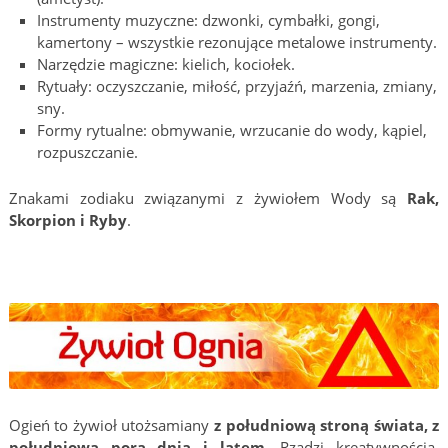
Instrumenty muzyczne: dzwonki, cymbałki, gongi,
kamertony – wszystkie rezonujące metalowe instrumenty.
Narzędzie magiczne: kielich, kociołek.
Rytuały: oczyszczanie, miłość, przyjaźń, marzenia, zmiany,
sny.
Formy rytualne: obmywanie, wrzucanie do wody, kąpiel,
rozpuszczanie.
Znakami zodiaku związanymi z żywiołem Wody są
Rak,
Skorpion i Ryby
.
Ogień to żywioł utożsamiany
z południową stroną świata, z
południową porą dnia i latem
. Rządzi kreatywnością,