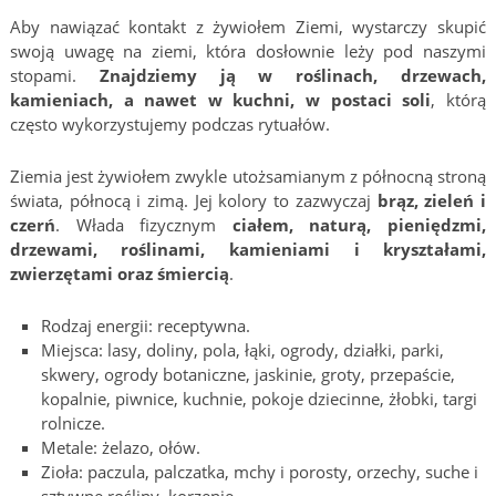
Aby nawiązać kontakt z żywiołem Ziemi, wystarczy skupić
swoją uwagę na ziemi, która dosłownie leży pod naszymi
stopami.
Znajdziemy ją w roślinach, drzewach,
kamieniach, a nawet w kuchni, w postaci soli
, którą
często wykorzystujemy podczas rytuałów.
Ziemia jest żywiołem zwykle utożsamianym z północną stroną
świata, północą i zimą. Jej kolory to zazwyczaj
brąz, zieleń i
czerń
. Włada fizycznym
ciałem, naturą, pieniędzmi,
drzewami, roślinami, kamieniami i kryształami,
zwierzętami oraz śmiercią
.
Rodzaj energii: receptywna.
Miejsca: lasy, doliny, pola, łąki, ogrody, działki, parki,
skwery, ogrody botaniczne, jaskinie, groty, przepaście,
kopalnie, piwnice, kuchnie, pokoje dziecinne, żłobki, targi
rolnicze.
Metale: żelazo, ołów.
Zioła: paczula, palczatka, mchy i porosty, orzechy, suche i
sztywne rośliny, korzenie.