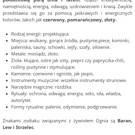
namiętnością, energią, odwagą, uzdrowieniem i krwią. Zwykle
przedstawia się go za pomocą jaskrawych i energicznych
kolorów, takich jak
czerwony, pomarańczowy, złoty.
Rodzaj energii: projektująca.
Miejsca: wulkany, gorące źródła, pustynie,piece, kominki,
paleniska, sauny, schowki, sejfy, szafy, siłownie.
Metale: mosiądz, złoto.
Zioła: kłujące, ostre jak osty, pieprz czy papryczka chili,
rośliny pustynne i stymulujące.
Kamienie: czerwone i ogniste, jak jaspis.
Instrumenty muzyczne: wszelkie instrumenty strunowe.
Narzędzie magiczne: różdżka.
Rytuały: ochrona, odwaga, energia, seks, siła, władza,
autorytet.
Formy rytualne: palenie, odymienie, podgrzewanie.
Znakami zodiaku związanymi z żywiołem Ognia są
Baran,
Lew i Strzelec
.