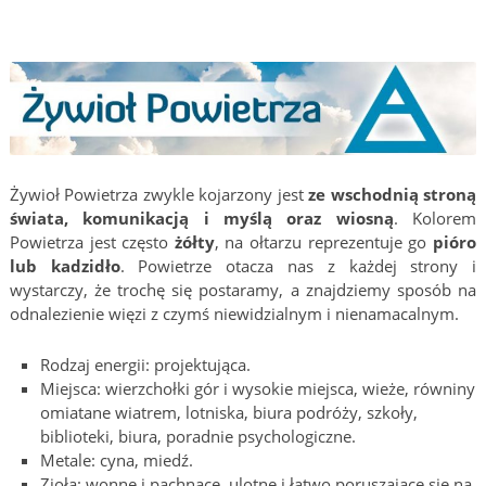
Żywioł Powietrza zwykle kojarzony jest
ze wschodnią stroną
świata, komunikacją i myślą oraz wiosną
. Kolorem
Powietrza jest często
żółty
, na ołtarzu reprezentuje go
pióro
lub kadzidło
. Powietrze otacza nas z każdej strony i
wystarczy, że trochę się postaramy, a znajdziemy sposób na
odnalezienie więzi z czymś niewidzialnym i nienamacalnym.
Rodzaj energii: projektująca.
Miejsca: wierzchołki gór i wysokie miejsca, wieże, równiny
omiatane wiatrem, lotniska, biura podróży, szkoły,
biblioteki, biura, poradnie psychologiczne.
Metale: cyna, miedź.
Zioła: wonne i pachnące, ulotne i łatwo poruszające się na