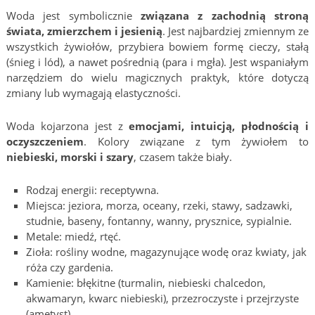
Woda jest symbolicznie
związana z zachodnią stroną
świata, zmierzchem i jesienią
. Jest najbardziej zmiennym ze
wszystkich żywiołów, przybiera bowiem formę cieczy, stałą
(śnieg i lód), a nawet pośrednią (para i mgła). Jest wspaniałym
narzędziem do wielu magicznych praktyk, które dotyczą
zmiany lub wymagają elastyczności.
Woda kojarzona jest z
emocjami, intuicją, płodnością i
oczyszczeniem
. Kolory związane z tym żywiołem to
niebieski, morski i szary
, czasem także biały.
Rodzaj energii: receptywna.
Miejsca: jeziora, morza, oceany, rzeki, stawy, sadzawki,
studnie, baseny, fontanny, wanny, prysznice, sypialnie.
Metale: miedź, rtęć.
Zioła: rośliny wodne, magazynujące wodę oraz kwiaty, jak
róża czy gardenia.
Kamienie: błękitne (turmalin, niebieski chalcedon,
akwamaryn, kwarc niebieski), przezroczyste i przejrzyste
(ametyst).