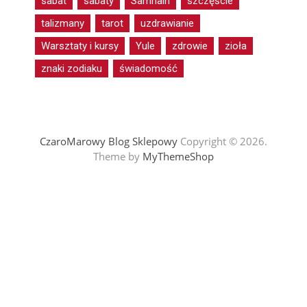
sabat
sabaty
Samhain
szczęście
talizmany
tarot
uzdrawianie
Warsztaty i kursy
Yule
zdrowie
zioła
znaki zodiaku
świadomość
CzaroMarowy Blog Sklepowy
Copyright © 2026.
Theme by
MyThemeShop