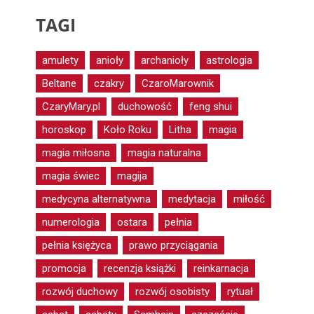
TAGI
amulety
anioły
archanioły
astrologia
Beltane
czakry
CzaroMarownik
CzaryMary.pl
duchowość
feng shui
horoskop
Koło Roku
Litha
magia
magia miłosna
magia naturalna
magia świec
magija
medycyna alternatywna
medytacja
miłość
numerologia
ostara
pełnia
pełnia księżyca
prawo przyciągania
promocja
recenzja książki
reinkarnacja
rozwój duchowy
rozwój osobisty
rytuał