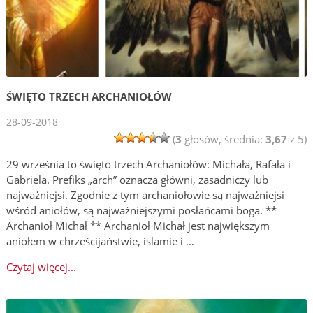
ŚWIĘTO TRZECH ARCHANIOŁÓW
28-09-2018
(
3
głosów, średnia:
3,67
z 5)
29 września to święto trzech Archaniołów: Michała, Rafała i
Gabriela. Prefiks „arch” oznacza główni, zasadniczy lub
najważniejsi. Zgodnie z tym archaniołowie są najważniejsi
wśród aniołów, są najważniejszymi posłańcami boga. **
Archanioł Michał ** Archanioł Michał jest największym
aniołem w chrześcijaństwie, islamie i …
Czytaj więcej...