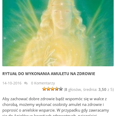
RYTUAŁ DO WYKONANIA AMULETU NA ZDROWIE
14-10-2016
0 Komentarzy
(
8
głosów, średnia:
3,50
z 5)
Aby zachować dobre zdrowie bądź wspomóc się w walce z
chorobą, możemy wykonać osobisty amulet na zdrowie i
poprosić o anielskie wsparcie. W przypadku gdy zawracamy
się do Aniołów w kwestiach zdrowotnych, najczęściej