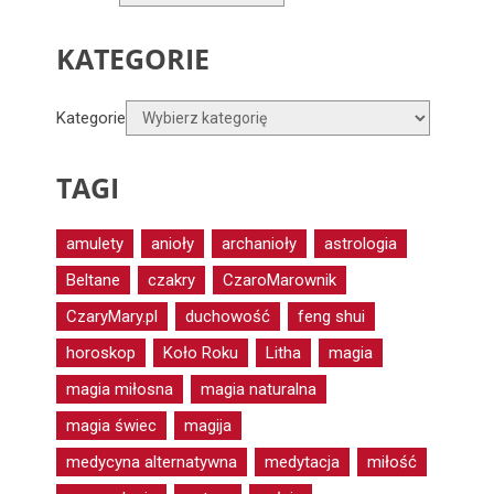
KATEGORIE
Kategorie
TAGI
amulety
anioły
archanioły
astrologia
Beltane
czakry
CzaroMarownik
CzaryMary.pl
duchowość
feng shui
horoskop
Koło Roku
Litha
magia
magia miłosna
magia naturalna
magia świec
magija
medycyna alternatywna
medytacja
miłość