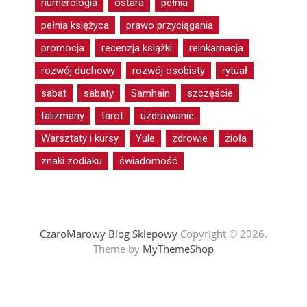
numerologia
ostara
pełnia
pełnia księżyca
prawo przyciągania
promocja
recenzja książki
reinkarnacja
rozwój duchowy
rozwój osobisty
rytuał
sabat
sabaty
Samhain
szczęście
talizmany
tarot
uzdrawianie
Warsztaty i kursy
Yule
zdrowie
zioła
znaki zodiaku
świadomość
CzaroMarowy Blog Sklepowy
Copyright © 2026.
Theme by
MyThemeShop