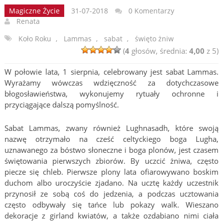
Magiczne Życie
31-07-2018
0 Komentarzy
Renata
Koło Roku
,
Lammas
,
sabat
,
święto żniw
(
4
głosów, średnia:
4,00
z 5)
W połowie lata, 1 sierpnia, celebrowany jest sabat Lammas.
Wyrażamy wówczas wdzięczność za dotychczasowe
błogosławieństwa, wykonujemy rytuały ochronne i
przyciągające dalszą pomyślność.
Sabat Lammas, zwany również Lughnasadh, które swoją
nazwę otrzymało na cześć celtyckiego boga Lugha,
uznawanego za bóstwo słoneczne i boga plonów, jest czasem
świętowania pierwszych zbiorów. By uczcić żniwa, często
piecze się chleb. Pierwsze plony lata ofiarowywano boskim
duchom albo uroczyście zjadano. Na ucztę każdy uczestnik
przynosił ze sobą coś do jedzenia, a podczas ucztowania
często odbywały się tańce lub pokazy walk. Wieszano
dekoracje z girland kwiatów, a także ozdabiano nimi ciała