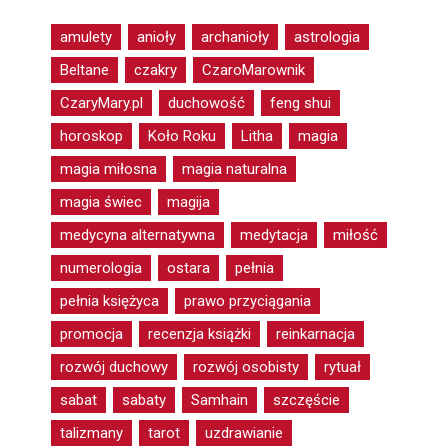
amulety
anioły
archanioły
astrologia
Beltane
czakry
CzaroMarownik
CzaryMary.pl
duchowość
feng shui
horoskop
Koło Roku
Litha
magia
magia miłosna
magia naturalna
magia świec
magija
medycyna alternatywna
medytacja
miłość
numerologia
ostara
pełnia
pełnia księżyca
prawo przyciągania
promocja
recenzja książki
reinkarnacja
rozwój duchowy
rozwój osobisty
rytuał
sabat
sabaty
Samhain
szczęście
talizmany
tarot
uzdrawianie