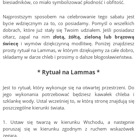
biesiadników, co miało symbolizować płodność i obfitość.
Najprostszym sposobem na celebrowanie tego sabatu jest
bycie wdzięcznym za to, co posiadamy. Pomyśl o wszelkich
dobrach, które już stały się Twoim udziałem. Jeśli posiadasz
ołtarz, zapal na nim
złotą, żółtą, zieloną lub brązową
świecę
i wymów dziękczynną modlitwę. Poniżej znajdziesz
prosty rytuał na Lammas, w którym dziękujemy za całe dobro,
składamy w darze chleb i prosimy o dalsze błogosławieństwa.
* Rytuał na Lammas *
Jest to rytuał, który wykonuje się na otwartej przestrzeni. Do
jego wykonania potrzebować będziesz kawałek chleba i
szklankę wody. Ustal wcześniej to, w którą stronę znajdują się
poszczególne kierunki świata.
1. Ustaw się twarzą w kierunku Wschodu, a następnie
poruszaj się w kierunku zgodnym z ruchem wskazówek
zegara.