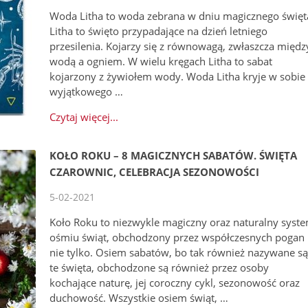
Woda Litha to woda zebrana w dniu magicznego święt
Litha to święto przypadające na dzień letniego
przesilenia. Kojarzy się z równowagą, zwłaszcza międz
wodą a ogniem. W wielu kręgach Litha to sabat
kojarzony z żywiołem wody. Woda Litha kryje w sobie
wyjątkowego …
Czytaj więcej...
KOŁO ROKU – 8 MAGICZNYCH SABATÓW. ŚWIĘTA
CZAROWNIC, CELEBRACJA SEZONOWOŚCI
5-02-2021
Koło Roku to niezwykle magiczny oraz naturalny syst
ośmiu świąt, obchodzony przez współczesnych pogan 
nie tylko. Osiem sabatów, bo tak również nazywane s
te święta, obchodzone są również przez osoby
kochające naturę, jej coroczny cykl, sezonowość oraz
duchowość. Wszystkie osiem świąt, …