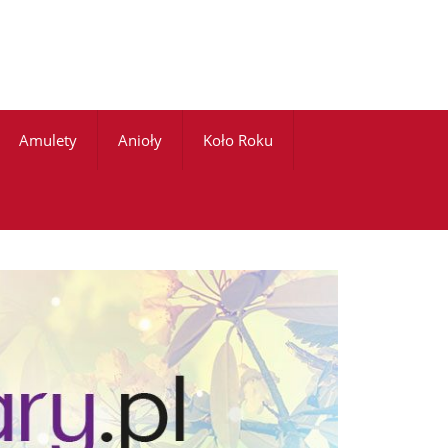
Amulety
Anioły
Koło Roku