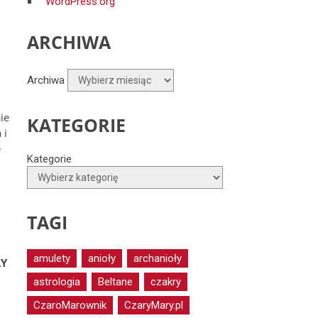
WordPress.org
ARCHIWA
Archiwa
ie
KATEGORIE
 i
e
Kategorie
TAGI
amulety
anioły
archanioły
ŁY
astrologia
Beltane
czakry
CzaroMarownik
CzaryMary.pl