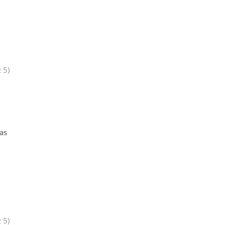
 5)
u
as
 5)