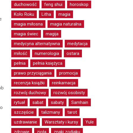
duchowość
feng shui
horoskop
Koło Roku
Litha
magia
e
magia miłosna
magia naturalna
magia świec
magija
medycyna alternatywna
medytacja
miłość
numerologia
ostara
pełnia
pełnia księżyca
prawo przyciągania
promocja
recenzja książki
reinkarnacja
ób
rozwój duchowy
rozwój osobisty
rytuał
sabat
sabaty
Samhain
co
szczęście
talizmany
tarot
uzdrawianie
Warsztaty i kursy
Yule
zdrowie
zioła
znaki zodiaku