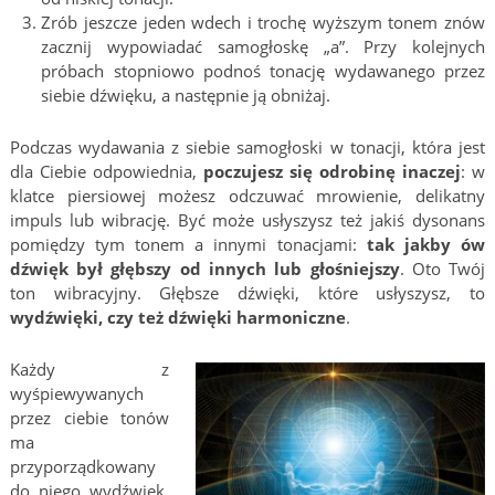
Zrób jeszcze jeden wdech i trochę wyższym tonem znów
zacznij wypowiadać samogłoskę „a”. Przy kolejnych
próbach stopniowo podnoś tonację wydawanego przez
siebie dźwięku, a następnie ją obniżaj.
Podczas wydawania z siebie samogłoski w tonacji, która jest
dla Ciebie odpowiednia,
poczujesz się odrobinę inaczej
: w
klatce piersiowej możesz odczuwać mrowienie, delikatny
impuls lub wibrację. Być może usłyszysz też jakiś dysonans
pomiędzy tym tonem a innymi tonacjami:
tak jakby ów
dźwięk był głębszy od innych lub głośniejszy
. Oto Twój
ton wibracyjny. Głębsze dźwięki, które usłyszysz, to
wydźwięki, czy też dźwięki harmoniczne
.
Każdy z
wyśpiewywanych
przez ciebie tonów
ma
przyporządkowany
do niego wydźwięk,