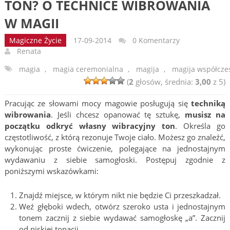
TON? O TECHNICE WIBROWANIA
W MAGII
Magiczne Życie
17-09-2014
0 Komentarzy
Renata
magia
,
magia ceremonialna
,
magija
,
magija współcze
(
2
głosów, średnia:
3,00
z 5)
Pracując ze słowami mocy magowie posługują się
techniką
wibrowania
. Jeśli chcesz opanować tę sztukę,
musisz na
początku odkryć własny wibracyjny ton
. Określa go
częstotliwość, z którą rezonuje Twoje ciało. Możesz go znaleźć,
wykonując proste ćwiczenie, polegające na jednostajnym
wydawaniu z siebie samogłoski. Postępuj zgodnie z
poniższymi wskazówkami:
Znajdź miejsce, w którym nikt nie będzie Ci przeszkadzał.
Weź głęboki wdech, otwórz szeroko usta i jednostajnym
tonem zacznij z siebie wydawać samogłoskę „a”. Zacznij
od niskiej tonacji.