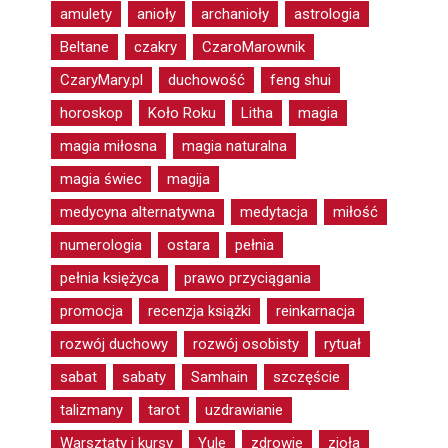
amulety
anioły
archanioły
astrologia
Beltane
czakry
CzaroMarownik
CzaryMary.pl
duchowość
feng shui
horoskop
Koło Roku
Litha
magia
magia miłosna
magia naturalna
magia świec
magija
medycyna alternatywna
medytacja
miłość
numerologia
ostara
pełnia
pełnia księżyca
prawo przyciągania
promocja
recenzja książki
reinkarnacja
rozwój duchowy
rozwój osobisty
rytuał
sabat
sabaty
Samhain
szczęście
talizmany
tarot
uzdrawianie
Warsztaty i kursy
Yule
zdrowie
zioła