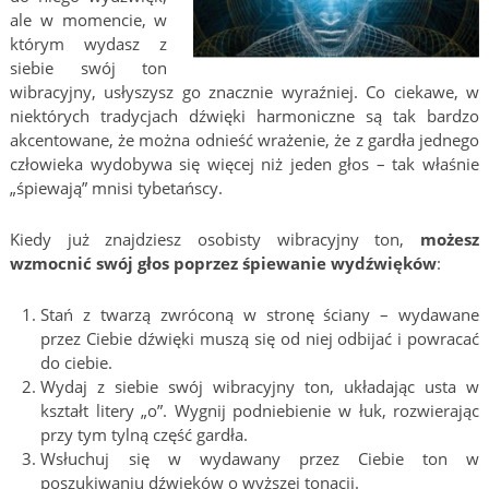
ale w momencie, w
którym wydasz z
siebie swój ton
wibracyjny, usłyszysz go znacznie wyraźniej. Co ciekawe, w
niektórych tradycjach dźwięki harmoniczne są tak bardzo
akcentowane, że można odnieść wrażenie, że z gardła jednego
człowieka wydobywa się więcej niż jeden głos – tak właśnie
„śpiewają” mnisi tybetańscy.
Kiedy już znajdziesz osobisty wibracyjny ton,
możesz
wzmocnić swój głos poprzez śpiewanie wydźwięków
:
Stań z twarzą zwróconą w stronę ściany – wydawane
przez Ciebie dźwięki muszą się od niej odbijać i powracać
do ciebie.
Wydaj z siebie swój wibracyjny ton, układając usta w
kształt litery „o”. Wygnij podniebienie w łuk, rozwierając
przy tym tylną część gardła.
Wsłuchuj się w wydawany przez Ciebie ton w
poszukiwaniu dźwięków o wyższej tonacji.