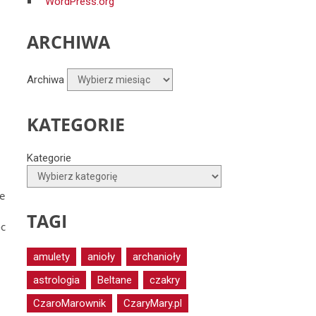
WordPress.org
ARCHIWA
Archiwa
KATEGORIE
Kategorie
e
TAGI
oc
amulety
anioły
archanioły
astrologia
Beltane
czakry
CzaroMarownik
CzaryMary.pl