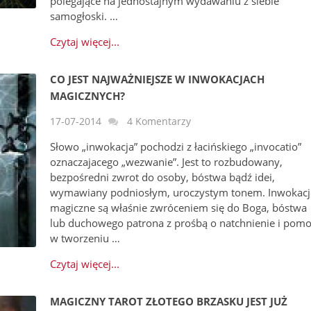
polegające na jednostajnym wydawaniu z siebie
samogłoski. …
Czytaj więcej...
CO JEST NAJWAŻNIEJSZE W INWOKACJACH
MAGICZNYCH?
17-07-2014
4 Komentarzy
Słowo „inwokacja” pochodzi z łacińskiego „invocatio”
oznaczajacego „wezwanie”. Jest to rozbudowany,
bezpośredni zwrot do osoby, bóstwa bądź idei,
wymawiany podniosłym, uroczystym tonem. Inwokacj
magiczne są właśnie zwróceniem się do Boga, bóstwa
lub duchowego patrona z prośbą o natchnienie i pom
w tworzeniu …
Czytaj więcej...
MAGICZNY TAROT ZŁOTEGO BRZASKU JEST JUŻ