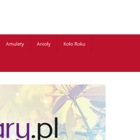
Amulety
Anioły
Koło Roku