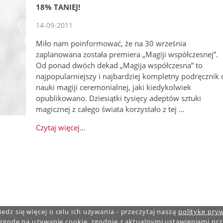
18% TANIEJ!
14-09-2011
Miło nam poinformować, że na 30 września
zaplanowana została premiera „Magiji współczesnej”.
Od ponad dwóch dekad „Magija współczesna” to
najpopularniejszy i najbardziej kompletny podręcznik 
nauki magiji ceremonialnej, jaki kiedykolwiek
opublikowano. Dziesiątki tysięcy adeptów sztuki
magicznej z całego świata korzystało z tej …
Czytaj więcej...
edz się więcej o celu ich używania - przeczytaj naszą
politykę pry
 zgodę na używanie cookie, zgodnie z aktualnymi ustawieniami prz