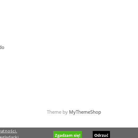
do
Theme by
MyThemeShop
watności.
Zgadzam się!
Odrzuć
eglądarki.