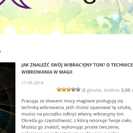
A
JAK ZNALEŹĆ SWÓJ WIBRACYJNY TON? O TECHNICE
WIBROWANIA W MAGII
17-09-2014
(
2
głosów, średnia:
3,00
z
Pracując ze słowami mocy magowie posługują się
techniką wibrowania. Jeśli chcesz opanować tę sztukę,
musisz na początku odkryć własny wibracyjny ton.
Określa go częstotliwość, z którą rezonuje Twoje ciało.
Możesz go znaleźć, wykonując proste ćwiczenie,