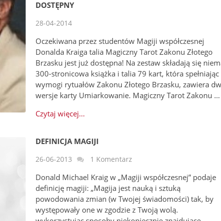
DOSTĘPNY
28-04-2014
Oczekiwana przez studentów Magiji współczesnej
Donalda Kraiga talia Magiczny Tarot Zakonu Złotego
Brzasku jest już dostępna! Na zestaw składają się niem
300-stronicowa książka i talia 79 kart, która spełniając
wymogi rytuałów Zakonu Złotego Brzasku, zawiera dw
wersje karty Umiarkowanie. Magiczny Tarot Zakonu …
Czytaj więcej...
DEFINICJA MAGIJI
26-06-2013
1 Komentarz
Donald Michael Kraig w „Magiji współczesnej” podaje
definicję magiji: „Magija jest nauką i sztuką
powodowania zmian (w Twojej świadomości) tak, by
występowały one w zgodzie z Twoją wolą.
wykorzystując sposoby niekoniecznie znajdujące