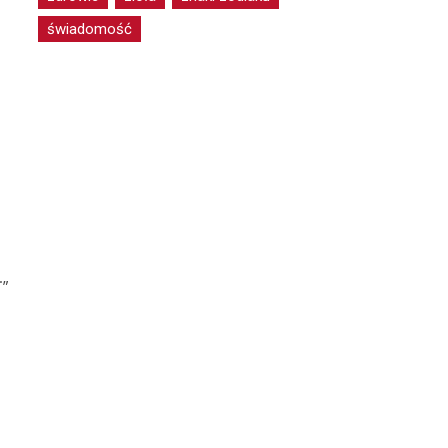
świadomość
a
.„