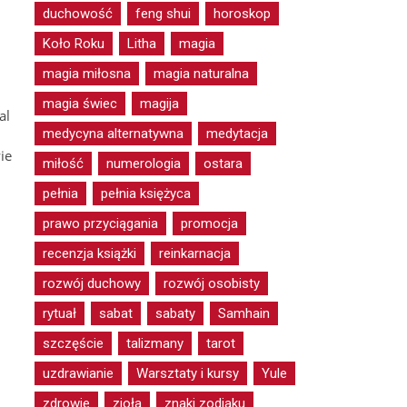
duchowość
feng shui
horoskop
Koło Roku
Litha
magia
magia miłosna
magia naturalna
magia świec
magija
al
medycyna alternatywna
medytacja
ie
miłość
numerologia
ostara
pełnia
pełnia księżyca
prawo przyciągania
promocja
recenzja książki
reinkarnacja
rozwój duchowy
rozwój osobisty
rytuał
sabat
sabaty
Samhain
szczęście
talizmany
tarot
uzdrawianie
Warsztaty i kursy
Yule
zdrowie
zioła
znaki zodiaku