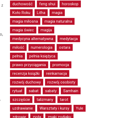
duchowość
feng shui
horoskop
 z
Koło Roku
Litha
magia
magia miłosna
magia naturalna
magia świec
magija
o,
medycyna alternatywna
medytacja
miłość
numerologia
ostara
pełnia
pełnia księżyca
prawo przyciągania
promocja
recenzja książki
reinkarnacja
rozwój duchowy
rozwój osobisty
rytuał
sabat
sabaty
Samhain
szczęście
talizmany
tarot
w
uzdrawianie
Warsztaty i kursy
Yule
zdrowie
zioła
znaki zodiaku