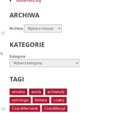
WordPress.org
ARCHIWA
Archiwa
 5)
KATEGORIE
ni
Kategorie
TAGI
amulety
anioły
archanioły
astrologia
Beltane
czakry
CzaroMarownik
CzaryMary.pl
 5)