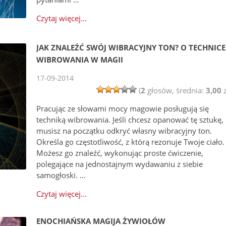
Czytaj więcej...
JAK ZNALEŹĆ SWÓJ WIBRACYJNY TON? O TECHNICE
WIBROWANIA W MAGII
17-09-2014
(
2
głosów, średnia:
3,00
z
Pracując ze słowami mocy magowie posługują się
techniką wibrowania. Jeśli chcesz opanować tę sztukę,
musisz na początku odkryć własny wibracyjny ton.
Określa go częstotliwość, z którą rezonuje Twoje ciało.
Możesz go znaleźć, wykonując proste ćwiczenie,
polegające na jednostajnym wydawaniu z siebie
samogłoski. …
Czytaj więcej...
ENOCHIAŃSKA MAGIJA ŻYWIOŁÓW