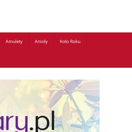
Amulety
Anioły
Koło Roku