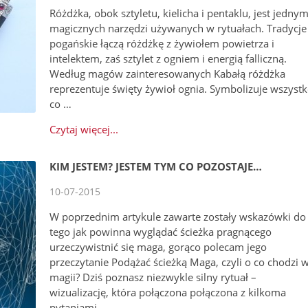
Różdżka, obok sztyletu, kielicha i pentaklu, jest jednym
magicznych narzędzi używanych w rytuałach. Tradycje
pogańskie łączą różdżkę z żywiołem powietrza i
intelektem, zaś sztylet z ogniem i energią falliczną.
Według magów zainteresowanych Kabałą różdżka
reprezentuje święty żywioł ognia. Symbolizuje wszystk
co …
Czytaj więcej...
KIM JESTEM? JESTEM TYM CO POZOSTAJE…
10-07-2015
W poprzednim artykule zawarte zostały wskazówki do
tego jak powinna wyglądać ścieżka pragnącego
urzeczywistnić się maga, gorąco polecam jego
przeczytanie Podążać ścieżką Maga, czyli o co chodzi 
magii? Dziś poznasz niezwykle silny rytuał –
wizualizację, która połączona połączona z kilkoma
pytaniami …