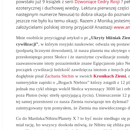
powstało już 9 książek z serii
Dzwoniące Cedry Rosji
? pe
ezoterycznej i duchowej wiedzy.
Lektura pierwszej częśc
następnym numerze Nexusa) to dobra okazja do poznania 
jeszcze nie było ku temu okazji. Razem z Moniką jesteśm
założycielami polskiej strony przyjaciół Anastazji
www.ana
Mnie osobiście przyciągnął artykuł o pt
„Ukryty bliźniak Zie
cywilizacji”
, w którym rosyjski naukowiec odważa się postaw
(podpartą licznymi dowodami), iż nasza planeta ma ukrytego
przesłoniętego przez Słońce i
że starożytne cywilizacje zostały
zaawansowane istoty pozaziemskie znane Egipcjanom jako Ne
początek cywilizacji ludzkość zawdzięcza istotom z innych pla
dogłębnie pisał
Zacharia Sitchin
w swoich
Kronikach Ziemi
, 
sumeryjskie zapiski o „Bogach Niebios” którzy zstąpili z
12 pl
jednak ma cykl obiegu wokół Słońca wynoszący 3600 lat i orb
poza Pluton (więc strefę sprzyjającą życiu). Umieszczenie 12
tej samej przestrzeni co nasza Ziemia rozwiązuje ten dylemat?
zaintrygowany tym pomysłem, że Ziemia ma niewidocznego dla
Co do Marduka/Nibiru/Planety X ? to być może niedługo się p
miał rację, bo wszyscy dookoła mówią, że Nibiru się zbliża p