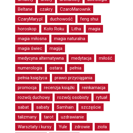
Beltane
czakry
CzaroMarownik
CzaryMary.pl
duchowość
feng shui
horoskop
Koło Roku
Litha
magia
magia miłosna
magia naturalna
magia świec
magija
medycyna alternatywna
medytacja
miłość
numerologia
ostara
pełnia
pełnia księżyca
prawo przyciągania
promocja
recenzja książki
reinkarnacja
rozwój duchowy
rozwój osobisty
rytuał
sabat
sabaty
Samhain
szczęście
talizmany
tarot
uzdrawianie
Warsztaty i kursy
Yule
zdrowie
zioła