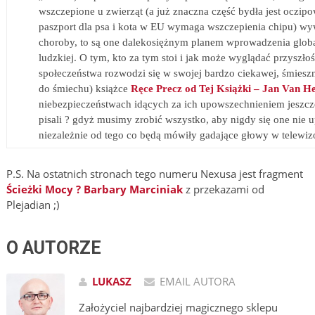
wszczepione u zwierząt (a już znaczna część bydła jest oczip
paszport dla psa i kota w EU wymaga wszczepienia chipu) wyw
choroby, to są one dalekosiężnym planem wprowadzenia global
ludzkiej. O tym, kto za tym stoi i jak może wyglądać przyszł
społeczeństwa rozwodzi się w swojej bardzo ciekawej, śmieszne
do śmiechu) książce
Ręce Precz od Tej Książki
– Jan Van He
niebezpieczeństwach idących za ich upowszechnieniem jeszcz
pisali ? gdyż musimy zrobić wszystko, aby nigdy się one nie 
niezależnie od tego co będą mówiły gadające głowy w telewiz
P.S. Na ostatnich stronach tego numeru Nexusa jest fragment
Ścieżki Mocy ? Barbary Marciniak
z przekazami od
Plejadian ;)
O AUTORZE
LUKASZ
EMAIL AUTORA
Założyciel najbardziej magicznego sklepu