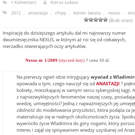
1 Komentarz
Kierus Łukasz
2012
,
anastazja
,
chipy
,
koniec świata
,
nexus
,
ori
(Brak ocen)
Inspirację do dzisiejszego artykułu dał mi najnowszy numer
dwumiesięcznika NEXUS, w którym aż roi się od ciekawych,
nierzadko otwierających oczy artykułów.
Nexus nr 1/2009
(styczeń-luty)
? cena 10 zł.
Na pierwszy ogień idzie intrygujący
wywiad z Wladimi
opowiada o tym, czego nauczył się od
ANASTAZJI
? piękn
kobiety, mieszkającej w samym sercu syberyjskiej tajgi.
A
z najniezwyklejszych fenomenów naszej czasy, posiadaj
wiedzę, umiejętności? Jedną z najważniejszych jej umiejętn
zdolność do modelowania przyszłości, która podąża za je
materializuje się w realnych okolicznościach życia. Spotk
wywróciło życie Wladimira do góry nogami, który porzu
interes i zajął się spisywaniem wiedzy uzyskanej od Anast