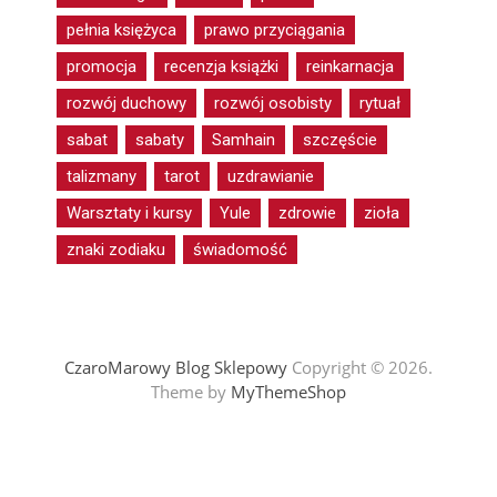
pełnia księżyca
prawo przyciągania
promocja
recenzja książki
reinkarnacja
rozwój duchowy
rozwój osobisty
rytuał
sabat
sabaty
Samhain
szczęście
talizmany
tarot
uzdrawianie
Warsztaty i kursy
Yule
zdrowie
zioła
znaki zodiaku
świadomość
CzaroMarowy Blog Sklepowy
Copyright © 2026.
Theme by
MyThemeShop