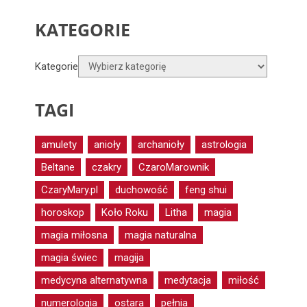
KATEGORIE
Kategorie
TAGI
amulety
anioły
archanioły
astrologia
Beltane
czakry
CzaroMarownik
CzaryMary.pl
duchowość
feng shui
horoskop
Koło Roku
Litha
magia
magia miłosna
magia naturalna
magia świec
magija
medycyna alternatywna
medytacja
miłość
numerologia
ostara
pełnia