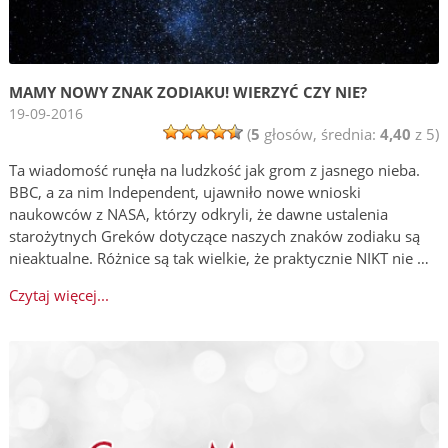
MAMY NOWY ZNAK ZODIAKU! WIERZYĆ CZY NIE?
19-09-2016
(
5
głosów, średnia:
4,40
z 5)
Ta wiadomość runęła na ludzkość jak grom z jasnego nieba.
BBC, a za nim Independent, ujawniło nowe wnioski
naukowców z NASA, którzy odkryli, że dawne ustalenia
starożytnych Greków dotyczące naszych znaków zodiaku są
nieaktualne. Różnice są tak wielkie, że praktycznie NIKT nie …
Czytaj więcej...