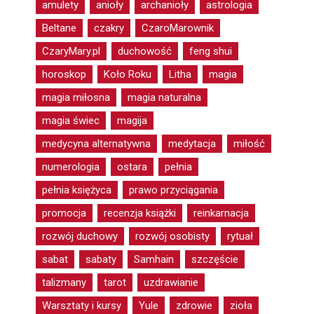
amulety
anioły
archanioły
astrologia
Beltane
czakry
CzaroMarownik
CzaryMary.pl
duchowość
feng shui
horoskop
Koło Roku
Litha
magia
magia miłosna
magia naturalna
magia świec
magija
medycyna alternatywna
medytacja
miłość
numerologia
ostara
pełnia
pełnia księżyca
prawo przyciągania
promocja
recenzja książki
reinkarnacja
rozwój duchowy
rozwój osobisty
rytuał
sabat
sabaty
Samhain
szczęście
talizmany
tarot
uzdrawianie
Warsztaty i kursy
Yule
zdrowie
zioła