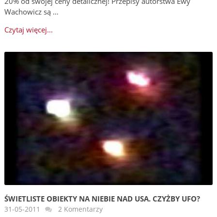
20% od swojej ceny detalicznej! Przepisy autorstwa Ewy
Wachowicz są …
Czytaj więcej...
ŚWIETLISTE OBIEKTY NA NIEBIE NAD USA. CZYŻBY UFO?
31-05-2011
2 Komentarzy