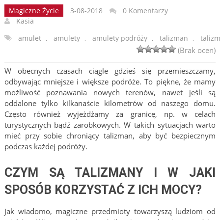
Magiczne Życie
3-08-2018
0 Komentarzy
Kasia
amulet
,
amulety
,
amulety podróży
,
talizman
,
taliz
(Brak ocen)
W obecnych czasach ciągle gdzieś się przemieszczamy,
odbywając mniejsze i większe podróże. To piękne, że mamy
możliwość poznawania nowych terenów, nawet jeśli są
oddalone tylko kilkanaście kilometrów od naszego domu.
Często również wyjeżdżamy za granicę, np. w celach
turystycznych bądź zarobkowych. W takich sytuacjach warto
mieć przy sobie chroniący talizman, aby być bezpiecznym
podczas każdej podróży.
CZYM SĄ TALIZMANY I W JAKI
SPOSÓB KORZYSTAĆ Z ICH MOCY?
Jak wiadomo, magiczne przedmioty towarzyszą ludziom od