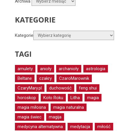
Archiwa
KATEGORIE
Kategorie
TAGI
amulety
anioły
archanioły
astrologia
Beltane
czakry
CzaroMarownik
CzaryMary.pl
duchowość
feng shui
horoskop
Koło Roku
Litha
magia
magia miłosna
magia naturalna
magia świec
magija
medycyna alternatywna
medytacja
miłość