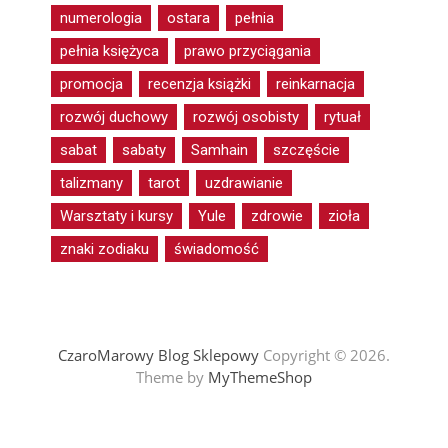
numerologia
ostara
pełnia
pełnia księżyca
prawo przyciągania
promocja
recenzja książki
reinkarnacja
rozwój duchowy
rozwój osobisty
rytuał
sabat
sabaty
Samhain
szczęście
talizmany
tarot
uzdrawianie
Warsztaty i kursy
Yule
zdrowie
zioła
znaki zodiaku
świadomość
CzaroMarowy Blog Sklepowy
Copyright © 2026.
Theme by
MyThemeShop