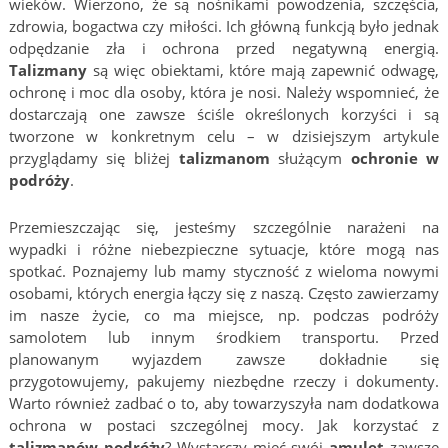
wieków. Wierzono, że są nośnikami powodzenia, szczęścia,
zdrowia, bogactwa czy miłości. Ich główną funkcją było jednak
odpędzanie zła i ochrona przed negatywną energią.
Talizmany
są więc obiektami, które mają zapewnić odwagę,
ochronę i moc dla osoby, która je nosi. Należy wspomnieć, że
dostarczają one zawsze ściśle określonych korzyści i są
tworzone w konkretnym celu – w dzisiejszym artykule
przyglądamy się bliżej
talizmanom
służącym
ochronie w
podróży
.
Przemieszczając się, jesteśmy szczególnie narażeni na
wypadki i różne niebezpieczne sytuacje, które mogą nas
spotkać. Poznajemy lub mamy styczność z wieloma nowymi
osobami, których energia łączy się z naszą. Często zawierzamy
im nasze życie, co ma miejsce, np. podczas podróży
samolotem lub innym środkiem transportu. Przed
planowanym wyjazdem zawsze dokładnie się
przygotowujemy, pakujemy niezbędne rzeczy i dokumenty.
Warto również zadbać o to, aby towarzyszyła nam dodatkowa
ochrona w postaci szczególnej mocy. Jak korzystać z
talizmanów podróży
? Wystarczy mieć swój
amulet
zawsze