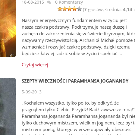
18-08-2015
0 Komentarzy
(
7
głosów, średnia:
4,14
z
Naszym energetycznym fundamentem w życiu jest
nasza czakra podstawy. Podtrzymuje naszą duszę i
zachęca do zakorzenienia się w świecie fizycznym, któ
nazywamy rzeczywistością. Archanioł Michał pomoże 
wzmacniać i rozwijać czakrę podstawy, dzięki czemu
będziesz łatwiej radzić sobie w życiu i spełniać …
Czytaj więcej...
SZEPTY WIECZNOŚCI PARAMHANSA JOGANANDY
5-09-2013
„Kochałem wszystko, tylko po to, by odkryć, że
pragnąłem tylko Ciebie. Przyjdź! Bądź zawsze ze mną!”
Paramhansa Jogananda Paramhansa Jogananda był ni
tylko duchowym mistrzem, wielkim joginem, lecz był t
mistrzem poetą, którego wiersze objawiały obecność