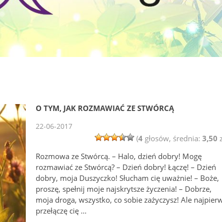
O TYM, JAK ROZMAWIAĆ ZE STWÓRCĄ
22-06-2017
(
4
głosów, średnia:
3,50
z
Rozmowa ze Stwórcą. – Halo, dzień dobry! Mogę
rozmawiać ze Stwórcą? – Dzień dobry! Łączę! – Dzień
dobry, moja Duszyczko! Słucham cię uważnie! – Boże,
proszę, spełnij moje najskrytsze życzenia! – Dobrze,
moja droga, wszystko, co sobie zażyczysz! Ale najpier
przełączę cię …