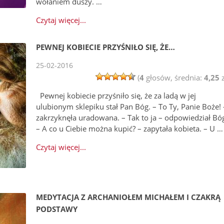
wołaniem duszy. …
Czytaj więcej...
PEWNEJ KOBIECIE PRZYŚNIŁO SIĘ, ŻE…
25-02-2016
(
4
głosów, średnia:
4,25
z
Pewnej kobiecie przyśniło się, że za ladą w jej
ulubionym sklepiku stał Pan Bóg. – To Ty, Panie Boże! 
zakrzyknęła uradowana. – Tak to ja – odpowiedział Bó
– A co u Ciebie można kupić? – zapytała kobieta. – U …
Czytaj więcej...
MEDYTACJA Z ARCHANIOŁEM MICHAŁEM I CZAKRĄ
PODSTAWY