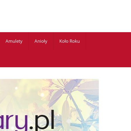
Amulety
Anioły
Koło Roku