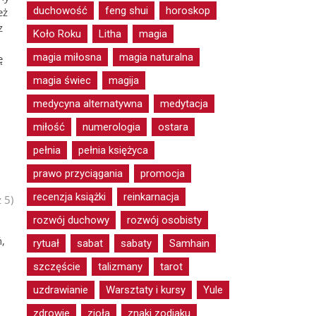
duchowość
feng shui
horoskop
eż
z
Koło Roku
Litha
magia
magia miłosna
magia naturalna
ę
magia świec
magija
medycyna alternatywna
medytacja
miłość
numerologia
ostara
pełnia
pełnia księżyca
prawo przyciągania
promocja
recenzja książki
reinkarnacja
 5)
rozwój duchowy
rozwój osobisty
,
rytuał
sabat
sabaty
Samhain
szczęście
talizmany
tarot
uzdrawianie
Warsztaty i kursy
Yule
zdrowie
zioła
znaki zodiaku