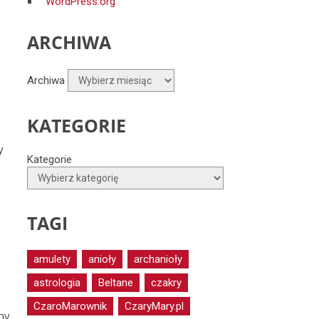
WordPress.org
ARCHIWA
Archiwa
KATEGORIE
y
Kategorie
,
TAGI
amulety
anioły
archanioły
astrologia
Beltane
czakry
CzaroMarownik
CzaryMary.pl
ny