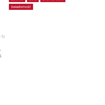
świadomość
 5)
–
g.