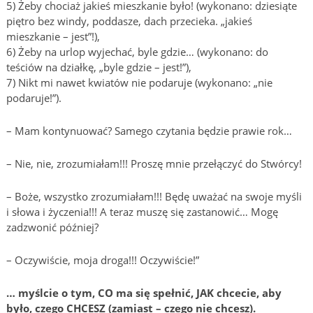
5) Żeby chociaż jakieś mieszkanie było! (wykonano: dziesiąte
piętro bez windy, poddasze, dach przecieka. „jakieś
mieszkanie – jest”!),
6) Żeby na urlop wyjechać, byle gdzie… (wykonano: do
teściów na działkę, „byle gdzie – jest!”),
7) Nikt mi nawet kwiatów nie podaruje (wykonano: „nie
podaruje!”).
– Mam kontynuować? Samego czytania będzie prawie rok…
– Nie, nie, zrozumiałam!!! Proszę mnie przełączyć do Stwórcy!
– Boże, wszystko zrozumiałam!!! Będę uważać na swoje myśli
i słowa i życzenia!!! A teraz muszę się zastanowić… Mogę
zadzwonić później?
– Oczywiście, moja droga!!! Oczywiście!”
… myślcie o tym, CO ma się spełnić, JAK chcecie, aby
było, czego CHCESZ (zamiast – czego nie chcesz).