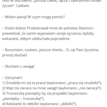
Głos w słuchawce: „proszę czekać, łączę z operatorem działu
życzeń”. Czekam.
– Witam panią! W czym mogę pomóc?
– Dzień dobry! Przekierował mnie do państwa Stwórca i
powiedział, że zanim wypowiem swoje życzenia, byłoby
wskazane, żebym odsłuchała poprzednie.
– Rozumiem, szukam, jeszcze chwila… O, są! Pani życzenia,
proszę słuchać!
– Słucham z uwagą!
– Zaczynam:
1) Znudziła mi się ta praca! (wykonano: „praca się znudziła!”),
2) Mąż nie zwraca na mnie uwagi! (wykonano: „nie zwraca!”),
3) Troszeczkę pieniędzy by się przydało! (wykonano:
„pieniędzy – troszeczkę!”),
4) Koleżanki to debilki! (wykonano: „debilki!”),