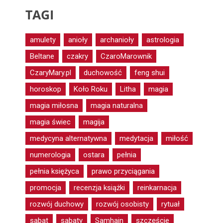
TAGI
amulety
anioły
archanioły
astrologia
Beltane
czakry
CzaroMarownik
CzaryMary.pl
duchowość
feng shui
horoskop
Koło Roku
Litha
magia
magia miłosna
magia naturalna
magia świec
magija
medycyna alternatywna
medytacja
miłość
numerologia
ostara
pełnia
pełnia księżyca
prawo przyciągania
promocja
recenzja książki
reinkarnacja
rozwój duchowy
rozwój osobisty
rytuał
sabat
sabaty
Samhain
szczęście