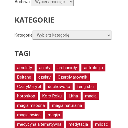
Archiwa
KATEGORIE
Kategorie
TAGI
amulety
anioły
archanioły
astrologia
Beltane
czakry
CzaroMarownik
CzaryMary.pl
duchowość
feng shui
horoskop
Koło Roku
Litha
magia
magia miłosna
magia naturalna
magia świec
magija
medycyna alternatywna
medytacja
miłość