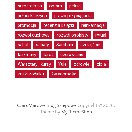
numerologia
ostara
pełnia
pełnia księżyca
prawo przyciągania
promocja
recenzja książki
reinkarnacja
rozwój duchowy
rozwój osobisty
rytuał
sabat
sabaty
Samhain
szczęście
talizmany
tarot
uzdrawianie
Warsztaty i kursy
Yule
zdrowie
zioła
znaki zodiaku
świadomość
CzaroMarowy Blog Sklepowy
Copyright © 2026.
Theme by
MyThemeShop