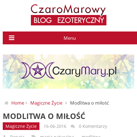
Menu
Home
Magiczne Życie
Modlitwa o miłość
MODLITWA O MIŁOŚĆ
Magiczne Życie
16-06-2016
0 Komentarzy
Renata
magia naturalna
,
modlitwa