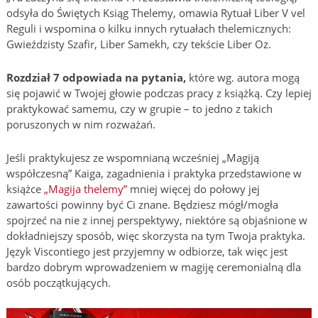
odsyła do Świętych Ksiąg Thelemy, omawia Rytuał Liber V vel
Reguli i wspomina o kilku innych rytuałach thelemicznych:
Gwieździsty Szafir, Liber Samekh, czy tekście Liber Oz.
Rozdział 7 odpowiada na pytania,
które wg. autora mogą
się pojawić w Twojej głowie podczas pracy z książką. Czy lepiej
praktykować samemu, czy w grupie – to jedno z takich
poruszonych w nim rozważań.
Jeśli praktykujesz ze wspomnianą wcześniej „Magiją
współczesną” Kaiga, zagadnienia i praktyka przedstawione w
książce
„Magija thelemy”
mniej więcej do połowy jej
zawartości powinny być Ci znane. Będziesz mógł/mogła
spojrzeć na nie z innej perspektywy, niektóre są objaśnione w
dokładniejszy sposób, więc skorzysta na tym Twoja praktyka.
Język Viscontiego jest przyjemny w odbiorze, tak więc jest
bardzo dobrym wprowadzeniem w magiję ceremonialną dla
osób początkujących.