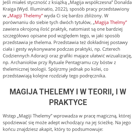
Jeśli miałeś styczność z książką „Magija współczesna” Donalda
Kraiga (Wyd. Illuminatio, 2022), sposób pracy przedstawiony
w
„Magiji Thelemy”
wyda Ci się bardzo zbliżony. W
porównaniu do siebie tych dwóch tytułów, „
Magija Thelmy”
zawiera okrojoną ilość praktyk, natomiast są one bardziej
szczegółowo opisane pod względem tego, w jaki sposób
przedstawia je thelema. Przedstawia też dokładniej postawy
ciała i gesty wykonywane podczas praktyki, np. Czterech
Codziennych Adoracji oraz grafiki mające ułatwić wizualizację,
np. Archaniołów przy Rytuale Pentagramu czy bóstw z
thelemicznej teologii. Spójrzmy jednak po kolei, co
przedstawiają kolejne rozdziały tego podręcznika.
MAGIJA THELEMY I W TEORII, I W
PRAKTYCE
Wstęp „Magiji Thelemy” wprowadza w pracę magiczną, której
spodziewać się może adept wchodzący na jej ścieżkę. Na jego
końcu znajdziesz akapit, który to podsumowuje: