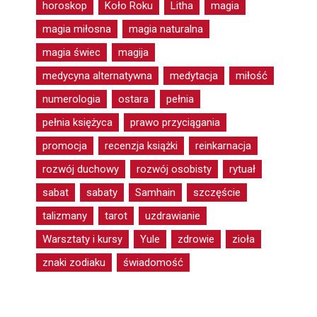
horoskop
Koło Roku
Litha
magia
magia miłosna
magia naturalna
magia świec
magija
medycyna alternatywna
medytacja
miłość
numerologia
ostara
pełnia
pełnia księżyca
prawo przyciągania
promocja
recenzja książki
reinkarnacja
rozwój duchowy
rozwój osobisty
rytuał
sabat
sabaty
Samhain
szczęście
talizmany
tarot
uzdrawianie
Warsztaty i kursy
Yule
zdrowie
zioła
znaki zodiaku
świadomość