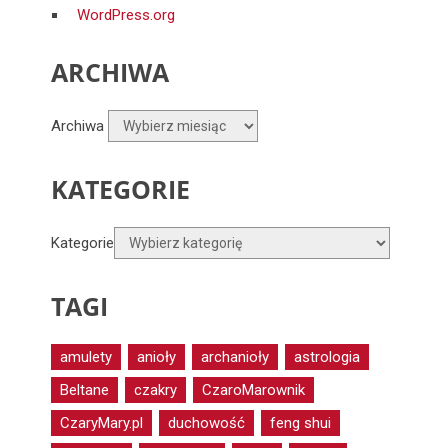
WordPress.org
ARCHIWA
Archiwa
KATEGORIE
Kategorie
TAGI
amulety
anioły
archanioły
astrologia
Beltane
czakry
CzaroMarownik
CzaryMary.pl
duchowość
feng shui