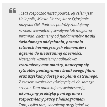
„Czas rozpocząć naszą podróż. Jej celem jest
Heliopolis, Miasto Słońca, które Egipcjanie
nazywali ON. Podczas podróży zbudujemy
również wewnętrzną świątynię lub magiczną
piramidę. Zaczniemy od fundamentów:
nauki
świadomego oddychania, poznania
czterech hermetycznych elementów i
dążenia do nieustannej obecności.
Następnie wzniesiemy nadbudowę:
zrozumiemy moc mantry, nauczymy się
rytuałów pentagramu i środkowego filaru
oraz uzyskamy dostęp do planu astralnego
.
Z czasem wzniesiemy świątynię aż do samego
szczytu. Tam odblokujemy kwintesencję,
ukończymy praktykę pentagramu i
rozpoczniemy pracę z heksagramem.
Tam, i tylko tam, zaczniemy przyglądać się