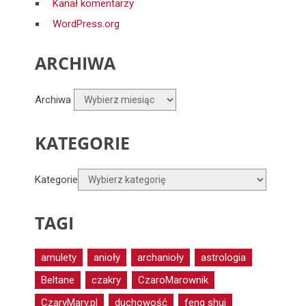
Kanał komentarzy
WordPress.org
ARCHIWA
Archiwa
KATEGORIE
Kategorie
TAGI
amulety
anioły
archanioły
astrologia
Beltane
czakry
CzaroMarownik
CzaryMary.pl
duchowość
feng shui