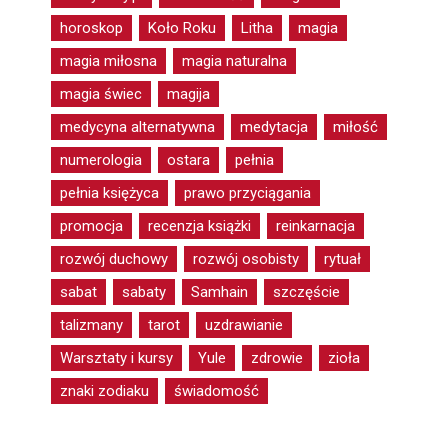
horoskop
Koło Roku
Litha
magia
magia miłosna
magia naturalna
magia świec
magija
medycyna alternatywna
medytacja
miłość
numerologia
ostara
pełnia
pełnia księżyca
prawo przyciągania
promocja
recenzja książki
reinkarnacja
rozwój duchowy
rozwój osobisty
rytuał
sabat
sabaty
Samhain
szczęście
talizmany
tarot
uzdrawianie
Warsztaty i kursy
Yule
zdrowie
zioła
znaki zodiaku
świadomość