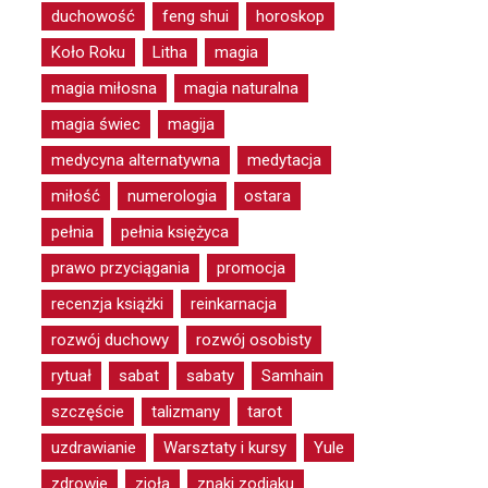
duchowość
feng shui
horoskop
Koło Roku
Litha
magia
magia miłosna
magia naturalna
magia świec
magija
medycyna alternatywna
medytacja
miłość
numerologia
ostara
pełnia
pełnia księżyca
prawo przyciągania
promocja
recenzja książki
reinkarnacja
rozwój duchowy
rozwój osobisty
rytuał
sabat
sabaty
Samhain
szczęście
talizmany
tarot
uzdrawianie
Warsztaty i kursy
Yule
zdrowie
zioła
znaki zodiaku