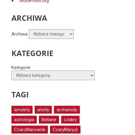
WordPress.org
ARCHIWA
Archiwa
KATEGORIE
Kategorie
TAGI
amulety
anioły
archanioły
astrologia
Beltane
czakry
CzaroMarownik
CzaryMary.pl