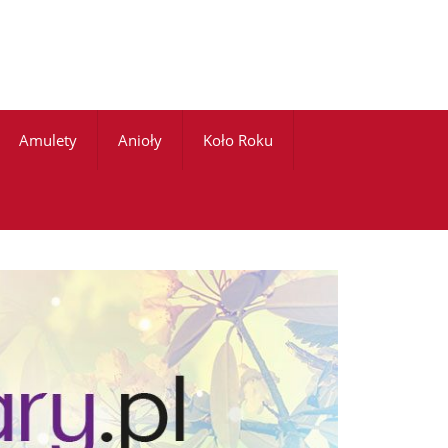
Amulety
Anioły
Koło Roku