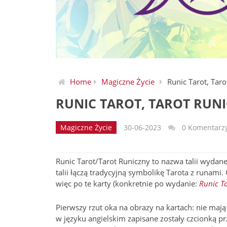
Home
Magiczne Życie
Runic Tarot, Tar
RUNIC TAROT, TAROT RUN
Magiczne Życie
30-06-2023
0 Komentarz
Runic Tarot/Tarot Runiczny to nazwa talii wydan
talii łączą tradycyjną symbolikę Tarota z runami.
więc po te karty (konkretnie po wydanie:
Runic Ta
Pierwszy rzut oka na obrazy na kartach: nie maj
w języku angielskim zapisane zostały czcionką p