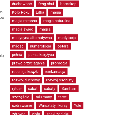
duchowość
feng shui
horoskop
w,
Koło Roku
Litha
magia
obu
magia miłosna
magia naturalna
magia świec
magija
medycyna alternatywna
medytacja
miłość
numerologia
ostara
pełnia
pełnia księżyca
elą
prawo przyciągania
promocja
recenzja książki
reinkarnacja
rozwój duchowy
rozwój osobisty
rytuał
sabat
sabaty
Samhain
szczęście
talizmany
tarot
uzdrawianie
Warsztaty i kursy
Yule
zdrowie
zioła
znaki zodiaku