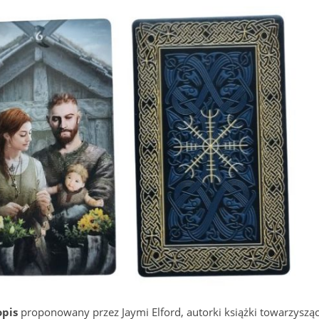
opis
proponowany przez Jaymi Elford, autorki książki towarzysząc