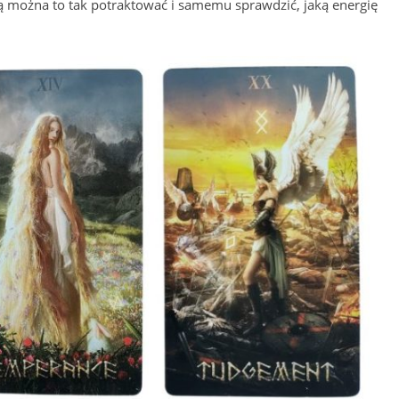
ą można to tak potraktować i samemu sprawdzić, jaką energię