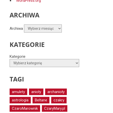
WordPress.org
ARCHIWA
Archiwa
KATEGORIE
Kategorie
TAGI
amulety
anioły
archanioły
astrologia
Beltane
czakry
CzaroMarownik
CzaryMary.pl