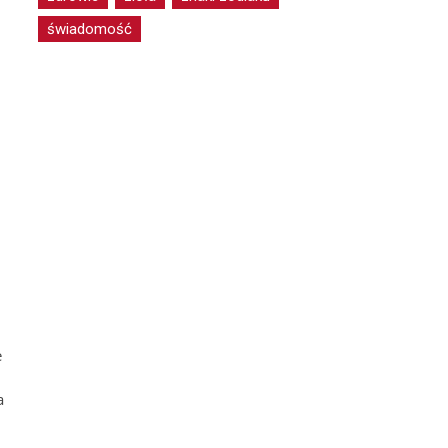
świadomość
e
a