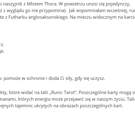
si naszyjnik z Młotem Thora. W powietrzu unosi się pojedynczy,
ociaż z wyglądu go nie przypomina). Jak wspomniałam wcześniej, ru
ęte z Futharku anglosaksonskiego. Na mieczu widocznym na karci
z.
je.
: pomoże w ochronie i doda Ci siły, gdy się uczysz.
ty, które widać na talii „Runic Tarot”. Poszczególne karty mogą s
zmanami, których energia może przejawić się w naszym życiu. Tali
lejnych tajemnic ukrytych na obrazach poszczególnych kart.