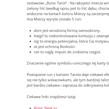
zestawowi „Runic Tarot” . Na rękojeści miecza wi
zielony liść (według opisu jest to liść dębu, ch
widoczne na kartach koloru Mieczy są zaczerpni
Asa Mieczy wyryte zostało 5 run:
dorn
jest wrodzoną formą samoobrony.
haegil
to niekontrolowana kontuzja z zewnątr
ing
to energia potencjalna, która Cię motywu
os
jest ochroną Boskości.
cen
to nagły impuls do zrobienia czegoś.
Znaczenie ogólne symbolu runicznego tej karty to
Powiązanie run z kartami Tarota daje ciekawe efek
się nie tylko wskazówkami, ale tym bardziej tali
jest bardzo ciekawa i zaprasza do odkrywania ko
Ciekawe linki znajdziesz tutaj:
Runic Tarot >>