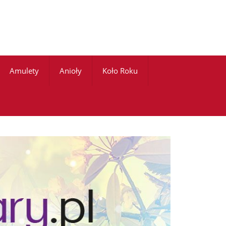
Amulety
Anioły
Koło Roku