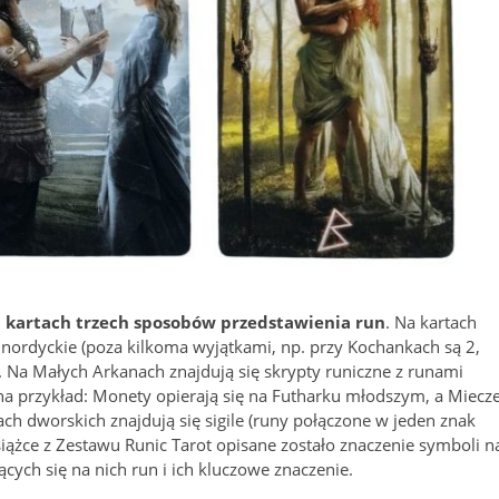
 kartach trzech sposobów przedstawienia run
. Na kartach
nordyckie (poza kilkoma wyjątkami, np. przy Kochankach są 2,
). Na Małych Arkanach znajdują się skrypty runiczne z runami
na przykład: Monety opierają się na Futharku młodszym, a Miecz
ch dworskich znajdują się sigile (runy połączone w jeden znak
siążce z Zestawu Runic Tarot opisane zostało znaczenie symboli n
cych się na nich run i ich kluczowe znaczenie.