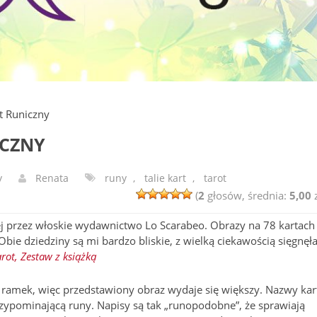
ot Runiczny
ICZNY
y
Renata
runy
,
talie kart
,
tarot
(
2
głosów, średnia:
5,00
z
ej przez włoskie wydawnictwo Lo Scarabeo. Obrazy na 78 kartach 
 Obie dziedziny są mi bardzo bliskie, z wielką ciekawością sięgnę
rot, Zestaw z książką
ą ramek, więc przedstawiony obraz wydaje się większy. Nazwy kar
rzypominającą runy. Napisy są tak „runopodobne”, że sprawiają