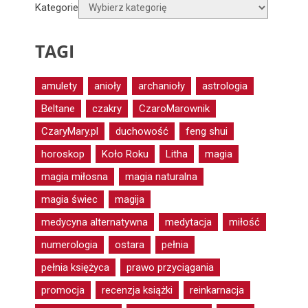
Kategorie
TAGI
amulety
anioły
archanioły
astrologia
Beltane
czakry
CzaroMarownik
CzaryMary.pl
duchowość
feng shui
horoskop
Koło Roku
Litha
magia
magia miłosna
magia naturalna
magia świec
magija
medycyna alternatywna
medytacja
miłość
numerologia
ostara
pełnia
pełnia księżyca
prawo przyciągania
promocja
recenzja książki
reinkarnacja