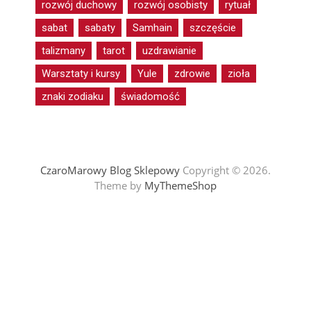
rozwój duchowy
rozwój osobisty
rytuał
sabat
sabaty
Samhain
szczęście
talizmany
tarot
uzdrawianie
Warsztaty i kursy
Yule
zdrowie
zioła
znaki zodiaku
świadomość
CzaroMarowy Blog Sklepowy
Copyright © 2026.
Theme by
MyThemeShop