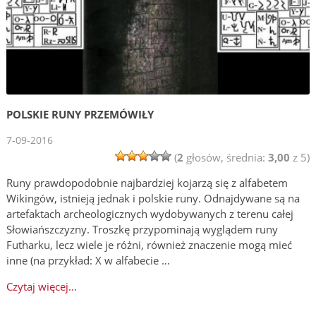
POLSKIE RUNY PRZEMÓWIŁY
7-09-2016
(
2
głosów, średnia:
3,00
z 5)
Runy prawdopodobnie najbardziej kojarzą się z alfabetem
Wikingów, istnieją jednak i polskie runy. Odnajdywane są na
artefaktach archeologicznych wydobywanych z terenu całej
Słowiańszczyzny. Troszkę przypominają wyglądem runy
Futharku, lecz wiele je różni, również znaczenie mogą mieć
inne (na przykład: X w alfabecie …
Czytaj więcej...