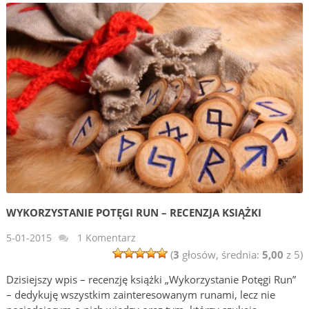
WYKORZYSTANIE POTĘGI RUN – RECENZJA KSIĄŻKI
5-01-2015
1 Komentarz
(
3
głosów, średnia:
5,00
z 5)
Dzisiejszy wpis – recenzję książki „Wykorzystanie Potęgi Run”
– dedykuję wszystkim zainteresowanym runami, lecz nie