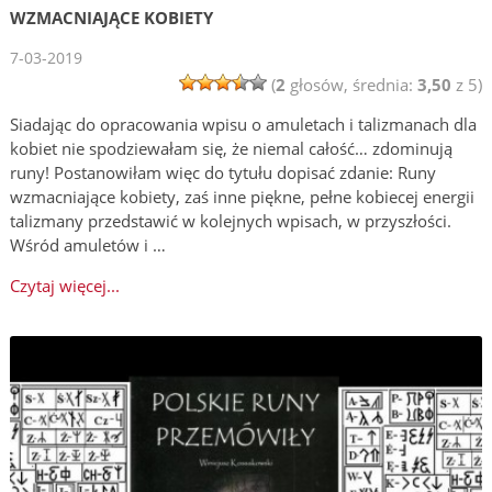
WZMACNIAJĄCE KOBIETY
7-03-2019
(
2
głosów, średnia:
3,50
z 5)
Siadając do opracowania wpisu o amuletach i talizmanach dla
kobiet nie spodziewałam się, że niemal całość… zdominują
runy! Postanowiłam więc do tytułu dopisać zdanie: Runy
wzmacniające kobiety, zaś inne piękne, pełne kobiecej energii
talizmany przedstawić w kolejnych wpisach, w przyszłości.
Wśród amuletów i …
Czytaj więcej...