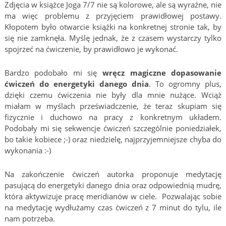
Zdjęcia w książce Joga 7/7 nie są kolorowe, ale są wyraźne, nie
ma więc problemu z przyjęciem prawidłowej postawy.
Kłopotem było otwarcie książki na konkretnej stronie tak, by
się nie zamknęła. Myślę jednak, że z czasem wystarczy tylko
spojrzeć na ćwiczenie, by prawidłowo je wykonać.
Bardzo podobało mi się
wręcz magiczne dopasowanie
ćwiczeń do energetyki danego dnia
. To ogromny plus,
dzięki czemu ćwiczenia nie były dla mnie nużące. Wciąż
miałam w myślach przeświadczenie, że teraz skupiam się
fizycznie i duchowo na pracy z konkretnym układem.
Podobały mi się sekwencje ćwiczeń szczególnie poniedziałek,
bo takie kobiece ;-) oraz niedzielę, najprzyjemniejsze chyba do
wykonania :-)
Na zakończenie ćwiczeń autorka proponuje medytację
pasującą do energetyki danego dnia oraz odpowiednią mudrę,
która aktywizuje pracę meridianów w ciele. Pozwalając sobie
na medytację wydłużamy czas ćwiczeń z 7 minut do tylu, ile
nam potrzeba.