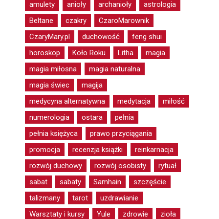
amulety
anioły
archanioły
astrologia
Beltane
czakry
CzaroMarownik
CzaryMary.pl
duchowość
feng shui
horoskop
Koło Roku
Litha
magia
magia miłosna
magia naturalna
magia świec
magija
medycyna alternatywna
medytacja
miłość
numerologia
ostara
pełnia
pełnia księżyca
prawo przyciągania
promocja
recenzja książki
reinkarnacja
rozwój duchowy
rozwój osobisty
rytuał
sabat
sabaty
Samhain
szczęście
talizmany
tarot
uzdrawianie
Warsztaty i kursy
Yule
zdrowie
zioła