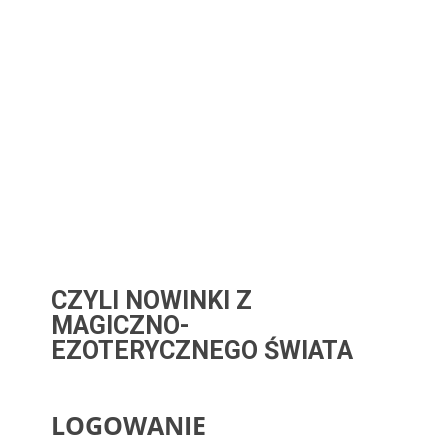
CZYLI NOWINKI Z
MAGICZNO-
EZOTERYCZNEGO ŚWIATA
LOGOWANIE