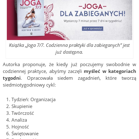
Książka „Joga 7/7. Codzienna praktyki dla zabieganych” jest
już dostępna.
Autorka proponuje, że kiedy już poczujemy swobodnie w
codziennej praktyce, abyśmy zaczęli
myśleć w kategoriach
tygodni
. Opracowała siedem zagadnień, które tworzą
siedmiotygodniowy cykl:
Tydzień: Organizacja
Skupienie
Twórczość
Analiza
Hojność
Świętowanie