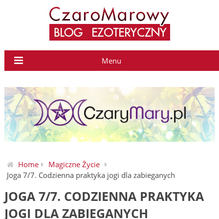
Menu
Home
Magiczne Życie
Joga 7/7. Codzienna praktyka jogi dla zabieganych
JOGA 7/7. CODZIENNA PRAKTYKA
JOGI DLA ZABIEGANYCH