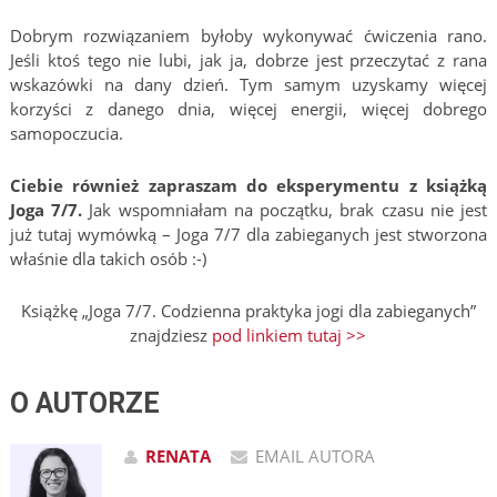
Dobrym rozwiązaniem byłoby wykonywać ćwiczenia rano.
Jeśli ktoś tego nie lubi, jak ja, dobrze jest przeczytać z rana
wskazówki na dany dzień. Tym samym uzyskamy więcej
korzyści z danego dnia, więcej energii, więcej dobrego
samopoczucia.
Ciebie również zapraszam do eksperymentu z książką
Joga 7/7.
Jak wspomniałam na początku, brak czasu nie jest
już tutaj wymówką – Joga 7/7 dla zabieganych jest stworzona
właśnie dla takich osób :-)
Książkę „Joga 7/7. Codzienna praktyka jogi dla zabieganych”
znajdziesz
pod linkiem tutaj >>
O AUTORZE
RENATA
EMAIL AUTORA