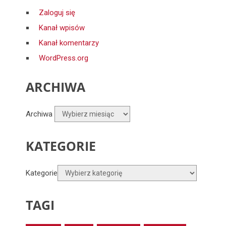
Zaloguj się
Kanał wpisów
Kanał komentarzy
WordPress.org
ARCHIWA
Archiwa
KATEGORIE
Kategorie
TAGI