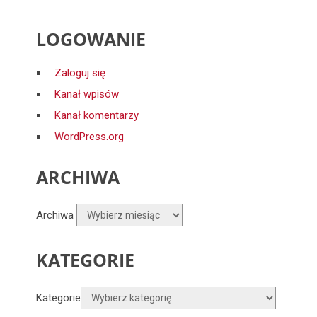
LOGOWANIE
Zaloguj się
Kanał wpisów
Kanał komentarzy
WordPress.org
ARCHIWA
Archiwa
KATEGORIE
Kategorie