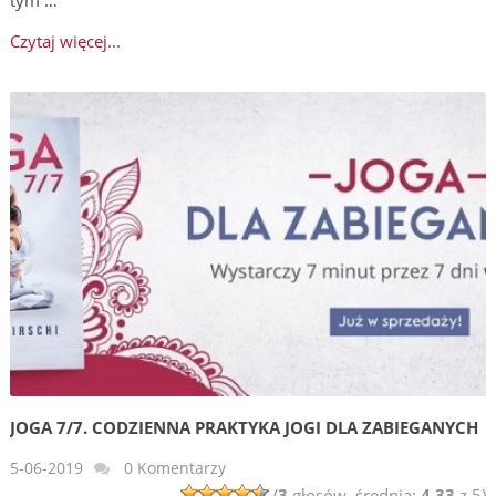
Czytaj więcej...
JOGA 7/7. CODZIENNA PRAKTYKA JOGI DLA ZABIEGANYCH
5-06-2019
0 Komentarzy
(
3
głosów, średnia:
4,33
z 5)