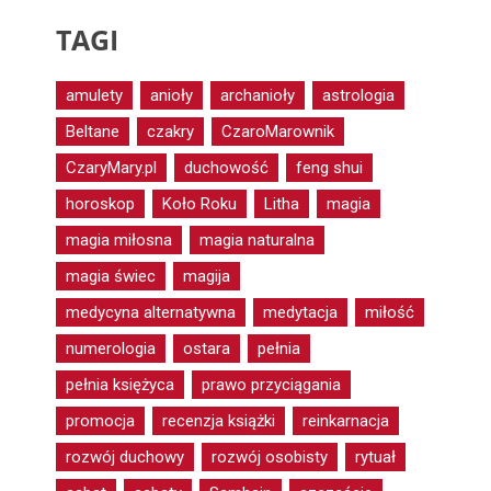
TAGI
amulety
anioły
archanioły
astrologia
Beltane
czakry
CzaroMarownik
CzaryMary.pl
duchowość
feng shui
horoskop
Koło Roku
Litha
magia
magia miłosna
magia naturalna
magia świec
magija
medycyna alternatywna
medytacja
miłość
numerologia
ostara
pełnia
pełnia księżyca
prawo przyciągania
promocja
recenzja książki
reinkarnacja
rozwój duchowy
rozwój osobisty
rytuał