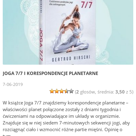
JOGA 7/7 I KORESPONDENCJE PLANETARNE
7-06-2019
(
2
głosów, średnia:
3,50
z 5)
W książce Joga 7/7 znajdziemy korespondencje planetarne –
właściwości planet połączone zostały z dniami tygodnia i
ćwiczeniami na odpowiadające im układy w organizmie.
Znajduje się w niej siedem 7-minutowych sekwencji jogi, aby
rozciągnąć ciało i wzmocnić różne partie mięśni. Opinię o
tym …