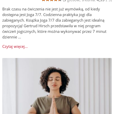
Brak czasu na ćwiczenia nie jest już wymówką, od kiedy
dostępna jest Joga 7/7. Codzienna praktyka jogi dla
zabieganych. Książka Joga 7/7 dla zabieganych jest idealną
propozycją! Gertrud Hirsch przedstawiła w niej program
ćwiczeń jogicznych, które można wykonywać przez 7 minut
dziennie …
Czytaj więcej...