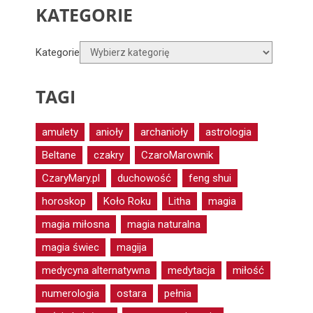
KATEGORIE
Kategorie
TAGI
amulety
anioły
archanioły
astrologia
Beltane
czakry
CzaroMarownik
CzaryMary.pl
duchowość
feng shui
horoskop
Koło Roku
Litha
magia
magia miłosna
magia naturalna
magia świec
magija
medycyna alternatywna
medytacja
miłość
numerologia
ostara
pełnia