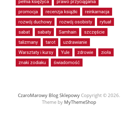
pełnia księżyca
prawo przyciągania
promocja
recenzja książki
reinkarnacja
rozwój duchowy
rozwój osobisty
rytuał
sabat
sabaty
Samhain
szczęście
talizmany
tarot
uzdrawianie
Warsztaty i kursy
Yule
zdrowie
zioła
znaki zodiaku
świadomość
CzaroMarowy Blog Sklepowy
Copyright © 2026.
Theme by
MyThemeShop