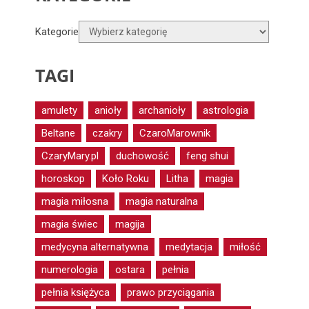
Kategorie
TAGI
amulety
anioły
archanioły
astrologia
Beltane
czakry
CzaroMarownik
CzaryMary.pl
duchowość
feng shui
horoskop
Koło Roku
Litha
magia
magia miłosna
magia naturalna
magia świec
magija
medycyna alternatywna
medytacja
miłość
numerologia
ostara
pełnia
pełnia księżyca
prawo przyciągania