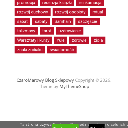
promocja
recenzja książki
reinkarnacja
rozwój duchowy
rozwój osobisty
rytuał
sabat
sabaty
Samhain
szczęście
talizmany
tarot
uzdrawianie
Warsztaty i kursy
Yule
zdrowie
zioła
znaki zodiaku
świadomość
CzaroMarowy Blog Sklepowy
Copyright © 2026.
Theme by
MyThemeShop
Ta strona używa Cookies. Dowiedz się więcej o celu ich