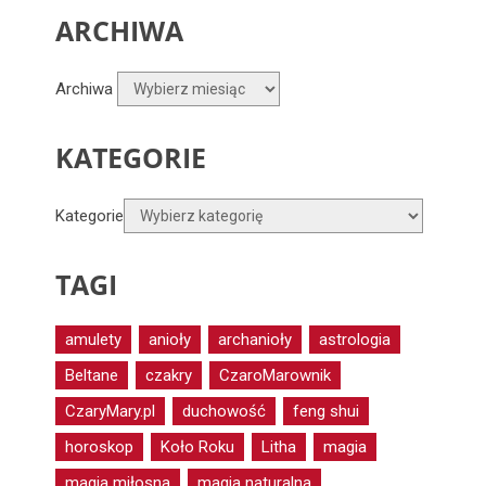
ARCHIWA
Archiwa
KATEGORIE
Kategorie
TAGI
amulety
anioły
archanioły
astrologia
Beltane
czakry
CzaroMarownik
CzaryMary.pl
duchowość
feng shui
horoskop
Koło Roku
Litha
magia
magia miłosna
magia naturalna