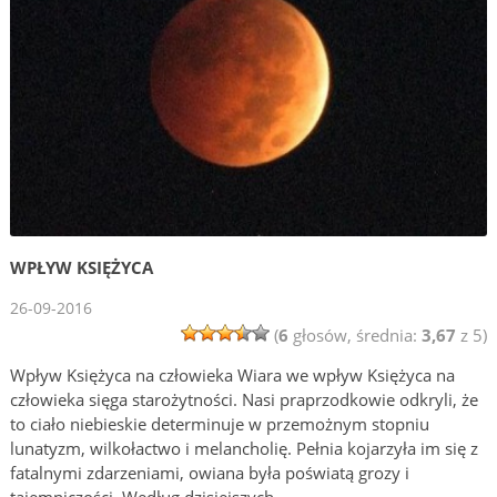
WPŁYW KSIĘŻYCA
26-09-2016
(
6
głosów, średnia:
3,67
z 5)
Wpływ Księżyca na człowieka Wiara we wpływ Księżyca na
człowieka sięga starożytności. Nasi praprzodkowie odkryli, że
to ciało niebieskie determinuje w przemożnym stopniu
lunatyzm, wilkołactwo i melancholię. Pełnia kojarzyła im się z
fatalnymi zdarzeniami, owiana była poświatą grozy i
tajemniczości. Według dzisiejszych …