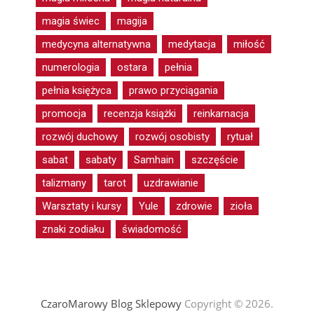
magia świec
magija
medycyna alternatywna
medytacja
miłość
numerologia
ostara
pełnia
pełnia księżyca
prawo przyciągania
promocja
recenzja książki
reinkarnacja
rozwój duchowy
rozwój osobisty
rytuał
sabat
sabaty
Samhain
szczęście
talizmany
tarot
uzdrawianie
Warsztaty i kursy
Yule
zdrowie
zioła
znaki zodiaku
świadomość
CzaroMarowy Blog Sklepowy
Copyright © 2026.