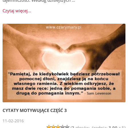
Czytaj więcej...
CYTATY MOTYWUJĄCE CZĘŚĆ 3
11-02-2016
(
2
głosów, średnia:
3,00
z 5)