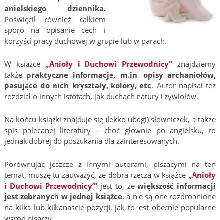
anielskiego dziennika.
Poświęcił również całkiem
sporo na opisanie cech i
korzyści pracy duchowej w grupie lub w parach.
W książce
„Anioły i Duchowi Przewodnicy”
znajdziemy
także
praktyczne informacje, m.in. opisy archaniołów,
pasujące do nich kryształy, kolory, etc
. Autor napisał też
rozdział o innych istotach, jak duchach natury i żywiołów.
Na końcu książki znajduje się (lekko ubogi) słowniczek, a także
spis polecanej literatury – choć głownie po angielsku, to
jednak dobrej do poszukania dla zainteresowanych.
Porównując jeszcze z innymi autorami, piszącymi na ten
temat, muszę tu zauważyć, że dobrą rzeczą w książce
„Anioły
i Duchowi Przewodnicy”
’ jest to, że
większość informacji
jest zebranych w jednej książce
, a nie są one rozdrobnione
na kilka lub kilkanaście pozycji, jak to jest obecnie popularne
wśród pisarzy.