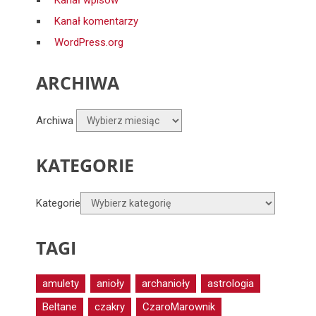
Kanał wpisów
Kanał komentarzy
WordPress.org
ARCHIWA
Archiwa
KATEGORIE
Kategorie
TAGI
amulety
anioły
archanioły
astrologia
Beltane
czakry
CzaroMarownik