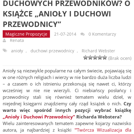
DUCHOWYCH PRZEWODNIKÓW? O
KSIĄŻCE „ANIOŁY I DUCHOWI
PRZEWODNICY”
Magiczne Propozycje
21-07-2014
0 Komentarzy
Renata
anioły
,
duchowi przewodnicy
,
Richard Webster
(Brak ocen)
Anioły są niezwykle popularne na całym świecie, pojawiają się
w one różnych religiach i wierzy w nie bardzo duża liczba ludzi
– a czasem o ich istnieniu przekonują się nawet ci, którzy
wcześniej w nie nie wierzyli. Ci niebiańscy posłańcy i
przewodnicy stali się również tematem wielu dzieł, w
niejednej księgarni znajdziemy cały rząd książek o nich.
Czy
warto więc spośród innych pozycji wybrać książkę
„Anioły i Duchowi Przewodnicy”
Richarda Webstera?
Wielu zainteresowanych tematem zapewne kojarzy nazwisko
autora, ja najbardziej z książki
'”Twórcza Wizualizacja dla