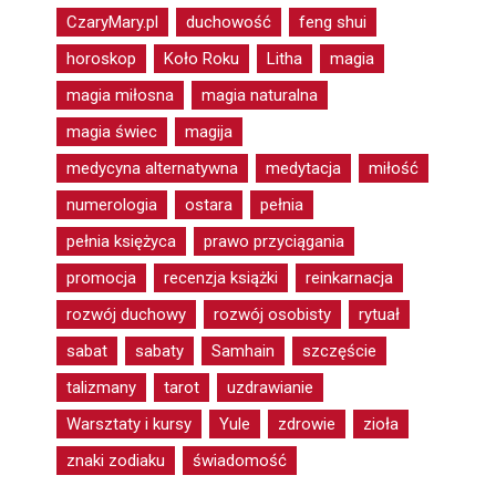
CzaryMary.pl
duchowość
feng shui
horoskop
Koło Roku
Litha
magia
magia miłosna
magia naturalna
magia świec
magija
medycyna alternatywna
medytacja
miłość
numerologia
ostara
pełnia
pełnia księżyca
prawo przyciągania
promocja
recenzja książki
reinkarnacja
rozwój duchowy
rozwój osobisty
rytuał
sabat
sabaty
Samhain
szczęście
talizmany
tarot
uzdrawianie
Warsztaty i kursy
Yule
zdrowie
zioła
znaki zodiaku
świadomość