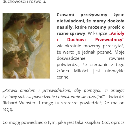
duchowości i rozwoju.
Czasami przeżywamy życie
nieświadomi, że mamy dookoła
nas siły, które możemy prosić o
różne sprawy
. W książce
„Anioły
i Duchowi Przewodnicy”
wielokrotnie możemy przeczytać,
że warto je jednak poznać. Moje
doświadczenie również
potwierdza, że czerpanie z tego
źródła Miłości jest niezwykle
cenne.
„Pozwól aniołom i przewodnikom, aby pomagali ci osiągać
życiowy sukces, powodzenie i nieustannie się rozwijać”
– twierdzi
Richard Webster. I mogę tu szczerze powiedzieć, że ma on
rację.
Co mogę powiedzieć o tym, jaka jest taka książka? Cóż, oprócz