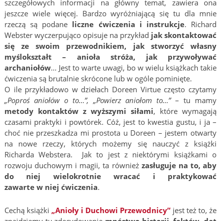
szczegółowych informacji na główny temat, zawiera ona
jeszcze wiele więcej. Bardzo wyróżniającą się tu dla mnie
rzeczą są podane
liczne ćwiczenia i instrukcje
. Richard
Webster wyczerpująco opisuje na przykład
jak skontaktować
się ze swoim przewodnikiem, jak stworzyć własny
myślokształt – anioła stróża, jak przywoływać
archaniołów
… Jest to warte uwagi, bo w wielu książkach takie
ćwiczenia są brutalnie skrócone lub w ogóle pominięte.
O ile przykładowo w dziełach Doreen Virtue często czytamy
„Poproś aniołów o to…”, „Powierz aniołom to…”
– tu mamy
metody kontaktów z wyższymi siłami
, które wymagają
czasami praktyki i powtórek. Cóż, jest to kwestia gustu, i ja –
choć nie przeszkadza mi prostota u Doreen – jestem otwarty
na nowe rzeczy, których możemy się nauczyć z książki
Richarda Webstera. Jak to jest z niektórymi książkami o
rozwoju duchowym i magii, ta również
zasługuje na to, aby
do niej wielokrotnie wracać i praktykować
zawarte w niej ćwiczenia
.
Cechą książki
„Anioły i Duchowi Przewodnicy”
jest też to, że