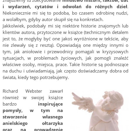
znajdziemy tu zdecydowanie
mnóstwo historii, faktów, dat
i wydarzeń, cytatów i odwołań do różnych dzieł
.
Niekoniecznie mi się to podoba, bo czasem odrobinę nudzi,
a wolałbym, gdyby autor skupił się na konkretach.
Jakkolwiek, podobały mi się niektóre historie znajomych lub
klientów autora, przytoczone w książce (technicznym detalem
jest to, że mogłyby być one jakoś wyróżnione w tekście, aby
nie zlewały się z resztą). Opowiadają one między innymi o
tym, jak aniołowie i przewodnicy pomagali w kryzysowych
sytuacjach, w problemach życiowych, jak pomogli znaleźć
właściwe osoby, miejsca, prace. Takie historie są podnoszące
na duchu i uświadamiają, jak często doświadczamy dobra od
świata, kiedy tego potrzebujemy.
Richard Webster zawarł
również w swojej książce
bardzo
inspirujące
pomysły, w tym na
stworzenie własnego
anielskiego ołtarzyka
oraz na prowadzenie