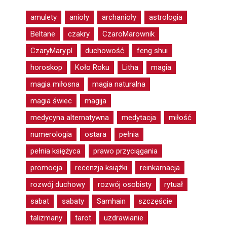
amulety
anioły
archanioły
astrologia
Beltane
czakry
CzaroMarownik
CzaryMary.pl
duchowość
feng shui
horoskop
Koło Roku
Litha
magia
magia miłosna
magia naturalna
magia świec
magija
medycyna alternatywna
medytacja
miłość
numerologia
ostara
pełnia
pełnia księżyca
prawo przyciągania
promocja
recenzja książki
reinkarnacja
rozwój duchowy
rozwój osobisty
rytuał
sabat
sabaty
Samhain
szczęście
talizmany
tarot
uzdrawianie