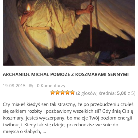
ARCHANIOŁ MICHAŁ POMOŻE Z KOSZMARAMI SENNYMI
19-08-2015
0 Komentarzy
(
2
głosów, średnia:
5,00
z 5)
Czy miałeś kiedyś sen tak straszny, że po przebudzeniu czułeś
się całkiem rozbity i pozbawiony wszelkich sił? Gdy śnią Ci się
koszmary, jesteś wyczerpany, bo maleje Twój poziom energii
i wibracji. Kiedy tak się dzieje, przechodzisz we śnie do
miejsca o słabych, …