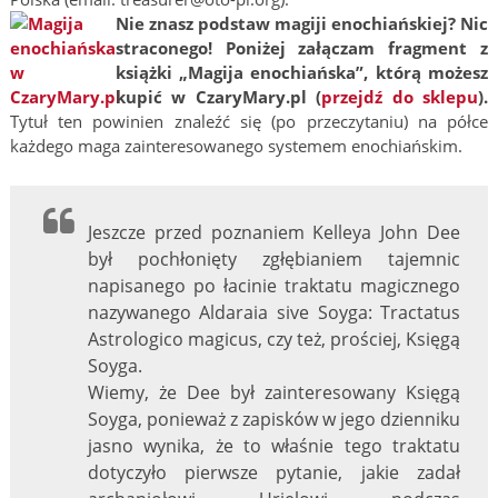
Nie znasz podstaw magiji enochiańskiej? Nic
straconego! Poniżej załączam fragment z
książki „Magija enochiańska”, którą możesz
kupić w CzaryMary.pl (
przejdź do sklepu
).
Tytuł ten powinien znaleźć się (po przeczytaniu) na półce
każdego maga zainteresowanego systemem enochiańskim.
Jeszcze przed poznaniem Kelleya John Dee
był pochłonięty zgłębianiem tajemnic
napisanego po łacinie traktatu magicznego
nazywanego Aldaraia sive Soyga: Tractatus
Astrologico magicus, czy też, prościej, Księgą
Soyga.
Wiemy, że Dee był zainteresowany Księgą
Soyga, ponieważ z zapisków w jego dzienniku
jasno wynika, że to właśnie tego traktatu
dotyczyło pierwsze pytanie, jakie zadał