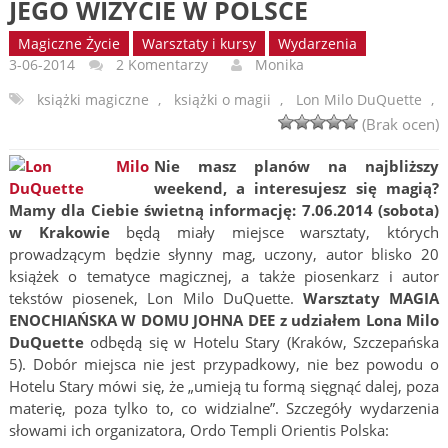
JEGO WIZYCIE W POLSCE
Magiczne Życie
Warsztaty i kursy
Wydarzenia
3-06-2014
2 Komentarzy
Monika
książki magiczne
,
książki o magii
,
Lon Milo DuQuette
,
(Brak ocen)
Nie masz planów na najbliższy
weekend, a interesujesz się magią?
Mamy dla Ciebie świetną informację: 7.06.2014 (sobota)
w Krakowie
będą miały miejsce warsztaty, których
prowadzącym będzie słynny mag, uczony, autor blisko 20
książek o tematyce magicznej, a także piosenkarz i autor
tekstów piosenek,
Lon Milo DuQuette.
Warsztaty MAGIA
ENOCHIAŃSKA W DOMU JOHNA DEE z udziałem Lona Milo
DuQuette
odbędą się w Hotelu Stary (Kraków, Szczepańska
5). Dobór miejsca nie jest przypadkowy, nie bez powodu o
Hotelu Stary mówi się, że „umieją tu formą sięgnąć dalej, poza
materię, poza tylko to, co widzialne”. Szczegóły wydarzenia
słowami ich organizatora, Ordo Templi Orientis Polska: