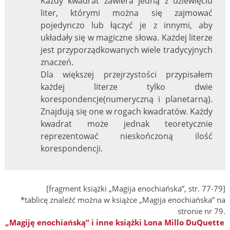
Każdy kwadrat zawiera jedną z dziewięciu
liter, którymi można się zajmować
pojedynczo lub łączyć je z innymi, aby
układały się w magiczne słowa. Każdej literze
jest przyporządkowanych wiele tradycyjnych
znaczeń.
Dla większej przejrzystości przypisałem
każdej literze tylko dwie
korespondencje(numeryczną i planetarną).
Znajdują się one w rogach kwadratów. Każdy
kwadrat może jednak teoretycznie
reprezentować nieskończoną ilość
korespondencji.
[fragment książki „Magija enochiańska”, str. 77-79]
*tablicę znaleźć można w książce „Magija enochiańska” na
stronie nr 79.
„Magiję enochiańską” i inne książki Lona Millo DuQuette