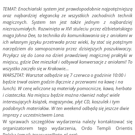
TEMAT: Enochiański system jest prawdopodobnie najpotężniejszą
oraz najbardziej elegancką ze wszystkich zachodnich technik
magicznych. System ten jest także jednym z najbardziej
niezrozumiałych. Rozwinięta w XVI stuleciu przez elżbietańskiego
maga Johna Dee, ta technika do komunikowania się z aniołami w
ich własnym języku przetrwała przez wieki, by stać się potężnym
narzędziem do samopoznania przez dzisiejszych poszukiwaczy.
Przyłącz się do Lona na dzień prawdziwej magicznej praktyki w
miejscu, gdzie Dee mieszkał i odbywał konwersacje z aniołami! To
wszystko zaczęło się w Krakowie…
WARSZTAT: Warsztat odbędzie się 7 czerwca o godzinie 10:00 i
będzie trwał osiem godzin (łącznie z przerwami na kawę i na
lunch). W cenę wliczone są materiały pomocnicze, kawa, herbata
i ciasteczka. Na miejscu będzie można również nabyć wiele
interesujących książek, magazynów, płyt CD, koszulek i tym
podobnych materiałów. W ten weekend odbędą się jeszcze dwie
imprezy z uczestnictwem Lona.
W sprawach szczegółów wydarzenia należy kontaktować się
organizatorem tego wydarzenia, Ordo Templi Orientis
Polska (email: treasurer@oto-pl.org).