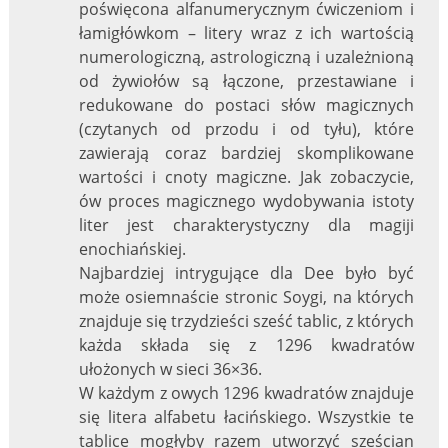
poświęcona alfanumerycznym ćwiczeniom i
łamigłówkom – litery wraz z ich wartością
numerologiczną, astrologiczną i uzależnioną
od żywiołów są łączone, przestawiane i
redukowane do postaci słów magicznych
(czytanych od przodu i od tyłu), które
zawierają coraz bardziej skomplikowane
wartości i cnoty magiczne. Jak zobaczycie,
ów proces magicznego wydobywania istoty
liter jest charakterystyczny dla magiji
enochiańskiej.
Najbardziej intrygujące dla Dee było być
może osiemnaście stronic Soygi, na których
znajduje się trzydzieści sześć tablic, z których
każda składa się z 1296 kwadratów
ułożonych w sieci 36×36.
W każdym z owych 1296 kwadratów znajduje
się litera alfabetu łacińskiego. Wszystkie te
tablice mogłyby razem utworzyć sześcian