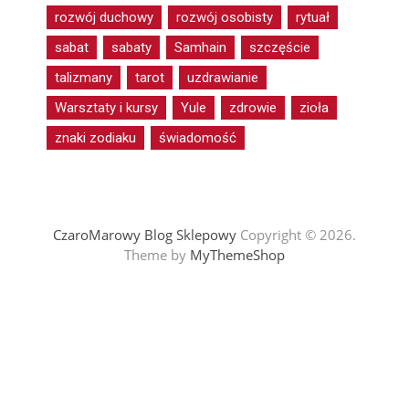
rozwój duchowy
rozwój osobisty
rytuał
sabat
sabaty
Samhain
szczęście
talizmany
tarot
uzdrawianie
Warsztaty i kursy
Yule
zdrowie
zioła
znaki zodiaku
świadomość
CzaroMarowy Blog Sklepowy
Copyright © 2026.
Theme by
MyThemeShop