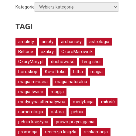
Kategorie
TAGI
amulety
anioły
archanioły
astrologia
Beltane
czakry
CzaroMarownik
CzaryMary.pl
duchowość
feng shui
horoskop
Koło Roku
Litha
magia
magia miłosna
magia naturalna
magia świec
magija
medycyna alternatywna
medytacja
miłość
numerologia
ostara
pełnia
pełnia księżyca
prawo przyciągania
promocja
recenzja książki
reinkarnacja