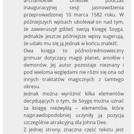
archaniołowi Urielowi podczas
inauguracyjnej sesji jasnowidzenia
przeprowadzonej 10 marca 1582 roku. W
późniejszych wpisach ubolewał on nad tym,
że zawieruszył gdzieś swoją Księgę Soyga,
jednakże jeszcze późniejsze wpisy sugerują,
że udało mu się ją jednak w końcu znaleźć.
Owa księga to późnośredniowieczny
grimuar dotyczący magiji planet, aniołów i
demonów. Jej autor pozostaje nieznany i
pod wieloma względami nie różni się ona od
innych traktatów magicznych z tamtego
okresu.
Jednak można wyróżnić kilka elementów
decydujących o tym, że Soygę można uznać
za księgę niezwykłą – elementów, które
najprawdopodobniej uczyniły ją pozycją
szczególnie atrakcyjną dla Johna Dee.
Z jednej strony, znaczna część tekstu jest