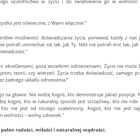
nego uczestnictwa w życiu i do świętowania go w wolności
zystko jest oświecone, z Wami włącznie.”
ardów możliwości doświadczania życia, ponieważ każdy z nas j
 potrafi uśmiechać się tak, jak Ty. Nikt nie potrafi śnić tak, jak 
oświadczasz.”
kimi określeniami, poza wszelkimi odniesieniami. Życie nie może 
pism, teorii, czy wierzeń. Życia trzeba doświadczać, samego pr
ez żadnego układu odniesienia.”
go na głowie. Nie widzę kogoś, kto demonstruje jakieś pozycje. N
dzę kogoś, kto w naturalny sposób jest szczęśliwy, kto nie robi 
kto nie jest od niczego uzależniony. Kogoś, kto nie jest zaj
 wolności – wolny człowiek.”
– pełen radości, miłości i naturalnej mądrości.