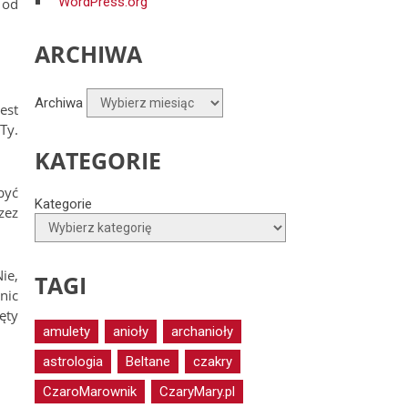
WordPress.org
 od
ARCHIWA
Archiwa
est
Ty.
KATEGORIE
być
Kategorie
zez
ie,
TAGI
nic
ęty
amulety
anioły
archanioły
astrologia
Beltane
czakry
CzaroMarownik
CzaryMary.pl