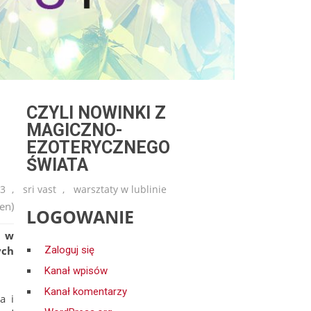
CZYLI NOWINKI Z
MAGICZNO-
EZOTERYCZNEGO
ŚWIATA
13
,
sri vast
,
warsztaty w lublinie
en)
LOGOWANIE
j w
ych
Zaloguj się
Kanał wpisów
Kanał komentarzy
a i