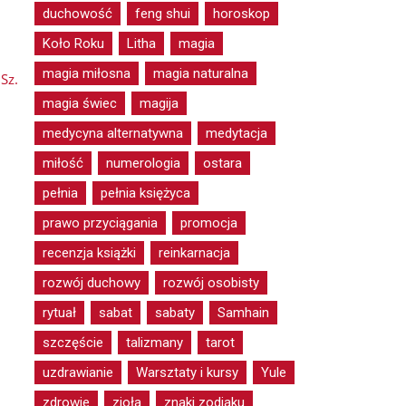
duchowość
feng shui
horoskop
Koło Roku
Litha
magia
magia miłosna
magia naturalna
Sz.
magia świec
magija
medycyna alternatywna
medytacja
miłość
numerologia
ostara
pełnia
pełnia księżyca
prawo przyciągania
promocja
recenzja książki
reinkarnacja
rozwój duchowy
rozwój osobisty
rytuał
sabat
sabaty
Samhain
szczęście
talizmany
tarot
uzdrawianie
Warsztaty i kursy
Yule
zdrowie
zioła
znaki zodiaku