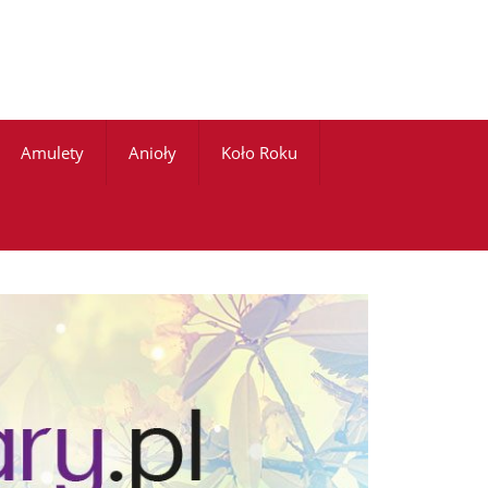
Amulety
Anioły
Koło Roku