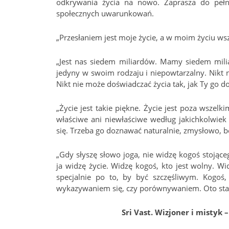
odkrywania życia na nowo. Zaprasza do peł
społecznych uwarunkowań.
„Przesłaniem jest moje życie, a w moim życiu ws
„Jest nas siedem miliardów. Mamy siedem mili
jedyny w swoim rodzaju i niepowtarzalny. Nikt nie
Nikt nie może doświadczać życia tak, jak Ty go d
„Życie jest takie piękne. Życie jest poza wszel
właściwe ani niewłaściwe według jakichkolwiek 
się. Trzeba go doznawać naturalnie, zmysłowo, b
„Gdy słyszę słowo joga, nie widzę kogoś stojące
ja widzę życie. Widzę kogoś, kto jest wolny. Wi
specjalnie po to, by być szczęśliwym. Kogoś, 
wykazywaniem się, czy porównywaniem. Oto stan
Sri Vast. Wizjoner i mistyk 