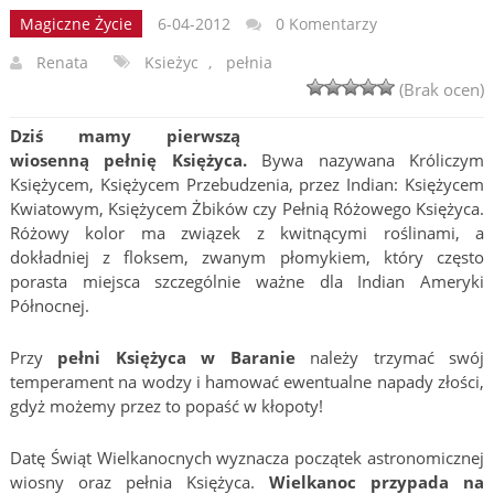
Magiczne Życie
6-04-2012
0 Komentarzy
Renata
Ksieżyc
,
pełnia
(Brak ocen)
Dziś mamy pierwszą
wiosenną pełnię Księżyca.
Bywa nazywana Króliczym
Księżycem, Księżycem Przebudzenia, przez Indian: Księżycem
Kwiatowym, Księżycem Żbików czy Pełnią Różowego Księżyca.
Różowy kolor ma związek z kwitnącymi roślinami, a
dokładniej z floksem, zwanym płomykiem, który często
porasta miejsca szczególnie ważne dla Indian Ameryki
Północnej.
Przy
pełni Księżyca w Baranie
należy trzymać swój
temperament na wodzy i hamować ewentualne napady złości,
gdyż możemy przez to popaść w kłopoty!
Datę Świąt Wielkanocnych wyznacza początek astronomicznej
wiosny oraz pełnia Księżyca.
Wielkanoc przypada na