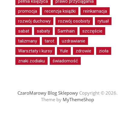
pełnia księżyca
prawo przyciągania
promocja
recenzja książki
reinkarnacja
rozwój duchowy
rozwój osobisty
rytuał
sabat
sabaty
Samhain
szczęście
talizmany
tarot
uzdrawianie
Warsztaty i kursy
Yule
zdrowie
zioła
znaki zodiaku
świadomość
CzaroMarowy Blog Sklepowy
Copyright © 2026.
Theme by
MyThemeShop