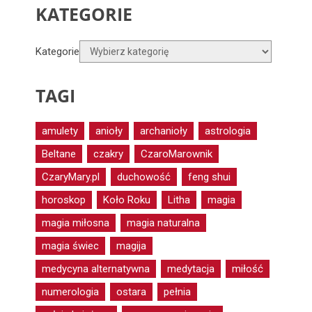
KATEGORIE
Kategorie
TAGI
amulety
anioły
archanioły
astrologia
Beltane
czakry
CzaroMarownik
CzaryMary.pl
duchowość
feng shui
horoskop
Koło Roku
Litha
magia
magia miłosna
magia naturalna
magia świec
magija
medycyna alternatywna
medytacja
miłość
numerologia
ostara
pełnia