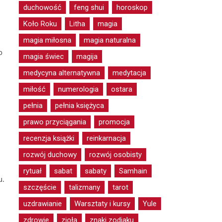
duchowość
feng shui
horoskop
Koło Roku
Litha
magia
magia miłosna
magia naturalna
o
magia świec
magija
medycyna alternatywna
medytacja
miłość
numerologia
ostara
pełnia
pełnia księżyca
prawo przyciągania
promocja
recenzja książki
reinkarnacja
rozwój duchowy
rozwój osobisty
rytuał
sabat
sabaty
Samhain
u.
szczęście
talizmany
tarot
uzdrawianie
Warsztaty i kursy
Yule
zdrowie
zioła
znaki zodiaku