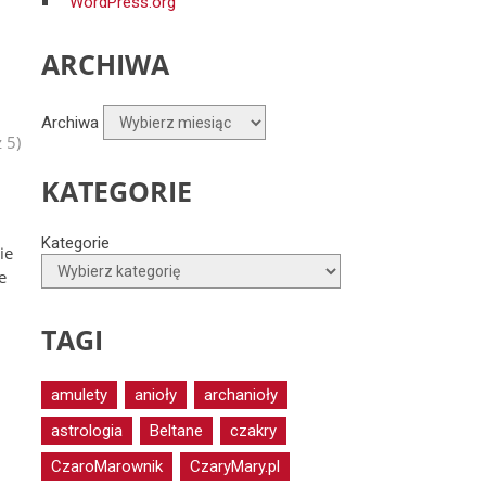
WordPress.org
ARCHIWA
Archiwa
 5)
KATEGORIE
Kategorie
ie
e
TAGI
amulety
anioły
archanioły
astrologia
Beltane
czakry
CzaroMarownik
CzaryMary.pl