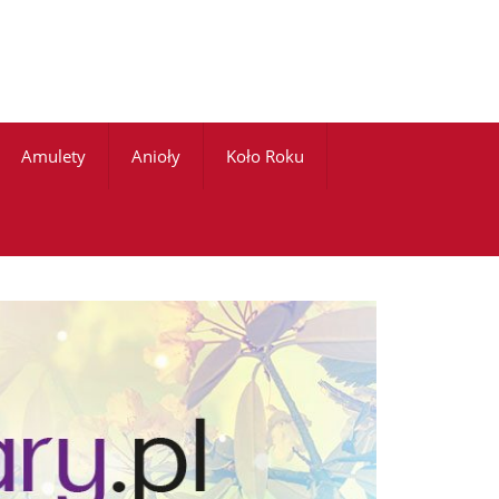
Amulety
Anioły
Koło Roku