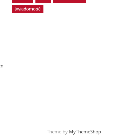
świadomość
en
Theme by
MyThemeShop