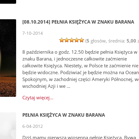
[08.10.2014] PEŁNIA KSIĘŻYCA W ZNAKU BARANA
7-10-2014
(
5
głosów, średnia:
5,00
z
8 października o godz. 12.50 będzie pełnia Księżyca w
znaku Barana, i jednoczesne całkowite zaćmienie
całkowite Księżyca. Niestety, w Polsce te zaćmienie nie
będzie widoczne. Podziwiać je będzie można na Ocean
Spokojnym, w zachodniej części Ameryki Północnej, w
wschodniej Azji i we …
Czytaj więcej...
PEŁNIA KSIĘŻYCA W ZNAKU BARANA
6-04-2012
Dziś mamy pierwszą wiosenną pełnię Księżyca. Bywa