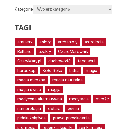
Kategorie
TAGI
amulety
anioły
archanioły
astrologia
Beltane
czakry
CzaroMarownik
CzaryMary.pl
duchowość
feng shui
horoskop
Koło Roku
Litha
magia
magia miłosna
magia naturalna
magia świec
magija
medycyna alternatywna
medytacja
miłość
numerologia
ostara
pełnia
pełnia księżyca
prawo przyciągania
promocja
recenzja książki
reinkarnacja