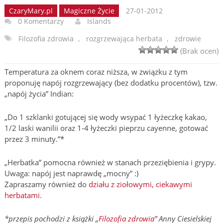
CzaryMary.pl
Magiczne Życie
27-01-2012
0 Komentarzy
Islands
Filozofia zdrowia
,
rozgrzewająca herbata
,
zdrowie
(Brak ocen)
Temperatura za oknem coraz niższa, w związku z tym
proponuję napój rozgrzewający (bez dodatku procentów), tzw.
„napój życia” Indian:
„Do 1 szklanki gotującej się wody wsypać 1 łyżeczkę kakao,
1/2 laski wanilii oraz 1-4 łyżeczki pieprzu cayenne, gotować
przez 3 minuty.”*
„Herbatka” pomocna również w stanach przeziębienia i grypy.
Uwaga: napój jest naprawdę „mocny” :)
Zapraszamy również do
działu z ziołowymi, ciekawymi
herbatami
.
*przepis pochodzi z książki „
Filozofia zdrowia
” Anny Ciesielskiej