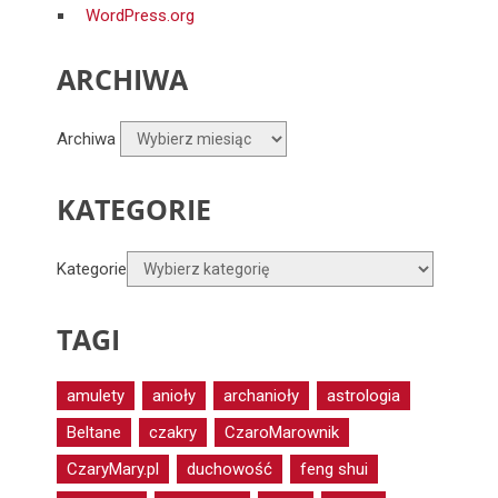
WordPress.org
ARCHIWA
Archiwa
KATEGORIE
Kategorie
TAGI
amulety
anioły
archanioły
astrologia
Beltane
czakry
CzaroMarownik
CzaryMary.pl
duchowość
feng shui