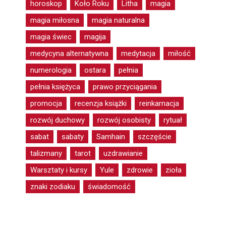
horoskop
Koło Roku
Litha
magia
magia miłosna
magia naturalna
magia świec
magija
medycyna alternatywna
medytacja
miłość
numerologia
ostara
pełnia
pełnia księżyca
prawo przyciągania
promocja
recenzja książki
reinkarnacja
rozwój duchowy
rozwój osobisty
rytuał
sabat
sabaty
Samhain
szczęście
talizmany
tarot
uzdrawianie
Warsztaty i kursy
Yule
zdrowie
zioła
znaki zodiaku
świadomość