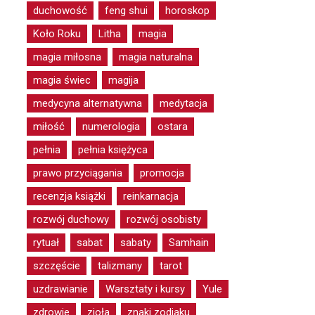
duchowość
feng shui
horoskop
Koło Roku
Litha
magia
magia miłosna
magia naturalna
magia świec
magija
medycyna alternatywna
medytacja
miłość
numerologia
ostara
pełnia
pełnia księżyca
prawo przyciągania
promocja
recenzja książki
reinkarnacja
rozwój duchowy
rozwój osobisty
rytuał
sabat
sabaty
Samhain
szczęście
talizmany
tarot
uzdrawianie
Warsztaty i kursy
Yule
zdrowie
zioła
znaki zodiaku