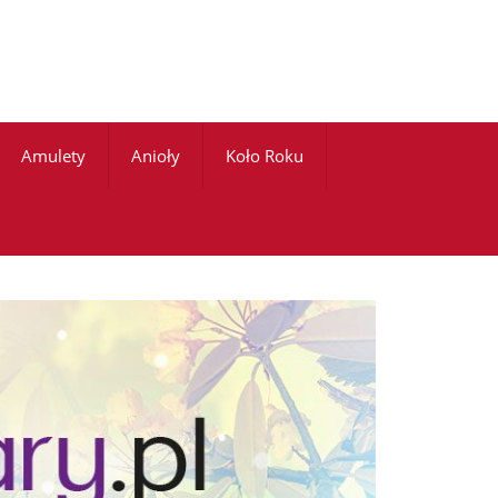
Amulety
Anioły
Koło Roku