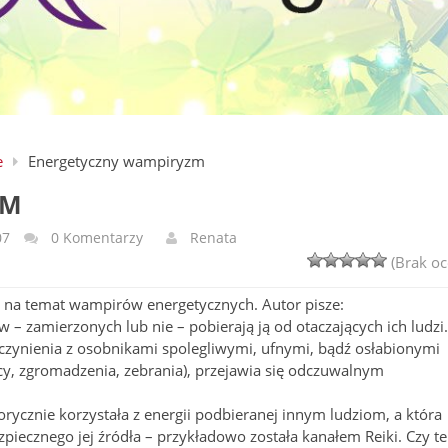
e
Energetyczny wampiryzm
ZM
07
0 Komentarzy
Renata
(Brak oc
ł na temat wampirów energetycznych. Autor pisze:
w – zamierzonych lub nie – pobierają ją od otaczających ich ludzi.
 czynienia z osobnikami spolegliwymi, ufnymi, bądź osłabionymi
y, zgromadzenia, zebrania), przejawia się odczuwalnym
torycznie korzystała z energii podbieranej innym ludziom, a która
piecznego jej źródła – przykładowo została kanałem Reiki. Czy t