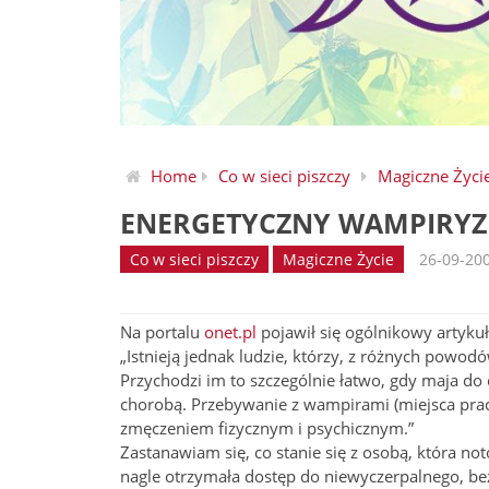
Home
Co w sieci piszczy
Magiczne Życi
ENERGETYCZNY WAMPIRY
Co w sieci piszczy
Magiczne Życie
26-09-20
Na portalu
onet.pl
pojawił się ogólnikowy artyku
„Istnieją jednak ludzie, którzy, z różnych powodó
Przychodzi im to szczególnie łatwo, gdy maja do
chorobą. Przebywanie z wampirami (miejsca prac
zmęczeniem fizycznym i psychicznym.”
Zastanawiam się, co stanie się z osobą, która no
nagle otrzymała dostęp do niewyczerpalnego, bez