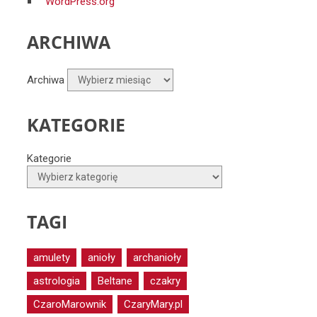
WordPress.org
ARCHIWA
Archiwa
KATEGORIE
Kategorie
TAGI
amulety
anioły
archanioły
astrologia
Beltane
czakry
CzaroMarownik
CzaryMary.pl