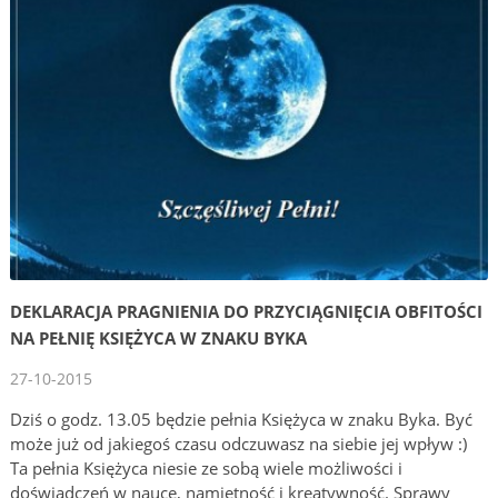
DEKLARACJA PRAGNIENIA DO PRZYCIĄGNIĘCIA OBFITOŚCI
NA PEŁNIĘ KSIĘŻYCA W ZNAKU BYKA
27-10-2015
Dziś o godz. 13.05 będzie pełnia Księżyca w znaku Byka. Być
może już od jakiegoś czasu odczuwasz na siebie jej wpływ :)
Ta pełnia Księżyca niesie ze sobą wiele możliwości i
doświadczeń w nauce, namiętność i kreatywność. Sprawy