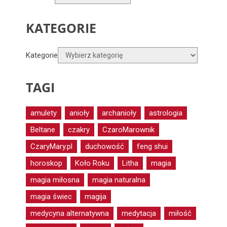
KATEGORIE
Kategorie
TAGI
amulety
anioły
archanioły
astrologia
Beltane
czakry
CzaroMarownik
CzaryMary.pl
duchowość
feng shui
horoskop
Koło Roku
Litha
magia
magia miłosna
magia naturalna
magia świec
magija
medycyna alternatywna
medytacja
miłość