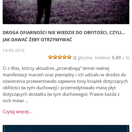
DROGA OFIARNOŚCI NIE WIEDZIE DO OBFITOŚCI, CZYLI…
JAK DAWAĆ ŻEBY OTRZYMYWAĆ
14-05-2016
(
2
głosów, średnia:
5,00
z 5)
Ci z Was, którzy aktualnie „przerabiają” temat realnej
manifestacji marzeń oraz pieniędzy i ich udziału w drodze do
oświecenia przewertowało zapewne tony książek dotyczących
obfitości (w tym duchowej) i przemedytowało masę płyt
dotyczących dostatku (w tym duchowego). Prawie każda z
nich mówi …
Czytaj więcej...