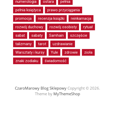
numerologia
ostara
pełnia
pełnia księżyca
prawo przyciągania
promocja
recenzja książki
reinkarnacja
rozwój duchowy
rozwój osobisty
rytuał
sabat
sabaty
Samhain
szczęście
talizmany
tarot
uzdrawianie
Warsztaty i kursy
Yule
zdrowie
zioła
znaki zodiaku
świadomość
CzaroMarowy Blog Sklepowy
Copyright © 2026.
Theme by
MyThemeShop