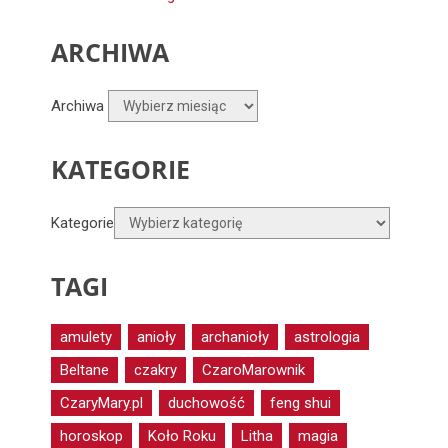
ARCHIWA
Archiwa
KATEGORIE
Kategorie
TAGI
amulety
anioły
archanioły
astrologia
Beltane
czakry
CzaroMarownik
CzaryMary.pl
duchowość
feng shui
horoskop
Koło Roku
Litha
magia