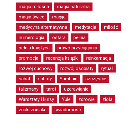
magia miłosna
magia naturalna
magia świec
magija
medycyna alternatywna
medytacja
miłość
numerologia
ostara
pełnia
pełnia księżyca
prawo przyciągania
promocja
recenzja książki
reinkarnacja
rozwój duchowy
rozwój osobisty
rytuał
sabat
sabaty
Samhain
szczęście
talizmany
tarot
uzdrawianie
Warsztaty i kursy
Yule
zdrowie
zioła
znaki zodiaku
świadomość