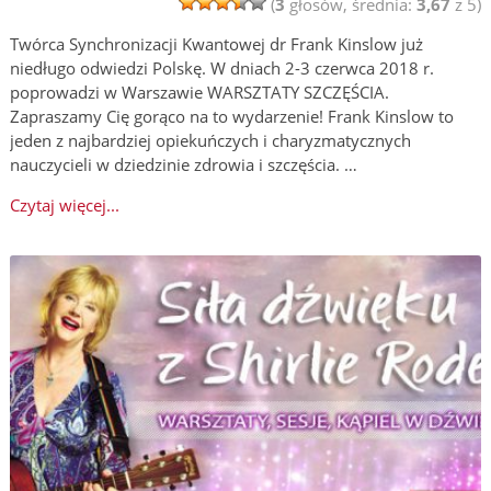
(
3
głosów, średnia:
3,67
z 5)
Twórca Synchronizacji Kwantowej dr Frank Kinslow już
niedługo odwiedzi Polskę. W dniach 2-3 czerwca 2018 r.
poprowadzi w Warszawie WARSZTATY SZCZĘŚCIA.
Zapraszamy Cię gorąco na to wydarzenie! Frank Kinslow to
jeden z najbardziej opiekuńczych i charyzmatycznych
nauczycieli w dziedzinie zdrowia i szczęścia. …
Czytaj więcej...