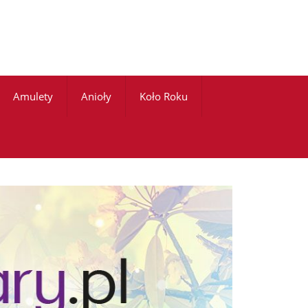
Amulety
Anioły
Koło Roku