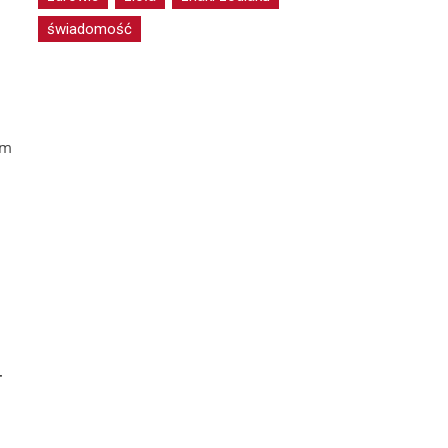
świadomość
em
–