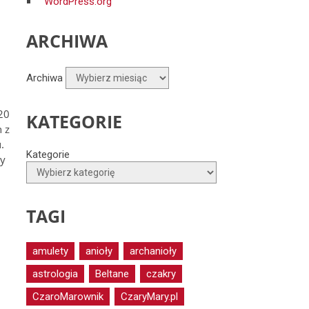
WordPress.org
ARCHIWA
Archiwa
20
KATEGORIE
 z
.
Kategorie
ny
TAGI
amulety
anioły
archanioły
astrologia
Beltane
czakry
CzaroMarownik
CzaryMary.pl