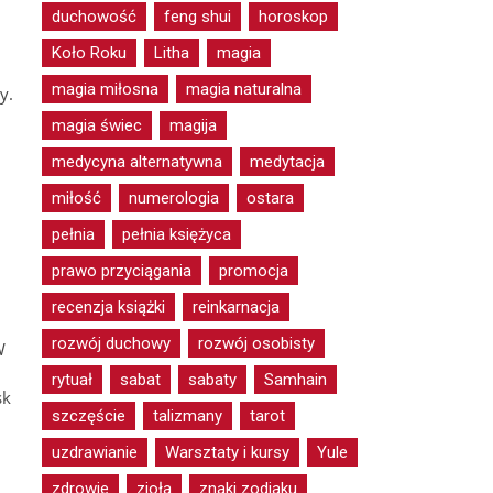
duchowość
feng shui
horoskop
Koło Roku
Litha
magia
magia miłosna
magia naturalna
y.
magia świec
magija
medycyna alternatywna
medytacja
miłość
numerologia
ostara
pełnia
pełnia księżyca
prawo przyciągania
promocja
recenzja książki
reinkarnacja
rozwój duchowy
rozwój osobisty
W
rytuał
sabat
sabaty
Samhain
sk
szczęście
talizmany
tarot
uzdrawianie
Warsztaty i kursy
Yule
zdrowie
zioła
znaki zodiaku