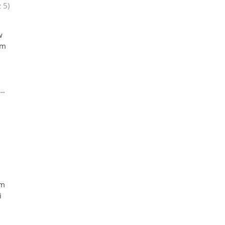
 5)
i
w
im
 …
em
i
ą