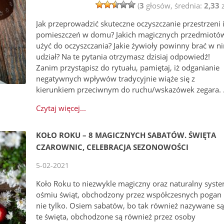
(
3
głosów, średnia:
2,33
z
Jak przeprowadzić skuteczne oczyszczanie przestrzeni 
pomieszczeń w domu? Jakich magicznych przedmiotó
użyć do oczyszczania? Jakie żywioły powinny brać w n
udział? Na te pytania otrzymasz dzisiaj odpowiedź!
Zanim przystąpisz do rytuału, pamiętaj, iż odganianie
negatywnych wpływów tradycyjnie wiąże się z
kierunkiem przeciwnym do ruchu/wskazówek zegara.
Czytaj więcej...
KOŁO ROKU – 8 MAGICZNYCH SABATÓW. ŚWIĘTA
CZAROWNIC, CELEBRACJA SEZONOWOŚCI
5-02-2021
Koło Roku to niezwykle magiczny oraz naturalny syst
ośmiu świąt, obchodzony przez współczesnych pogan 
nie tylko. Osiem sabatów, bo tak również nazywane s
te święta, obchodzone są również przez osoby