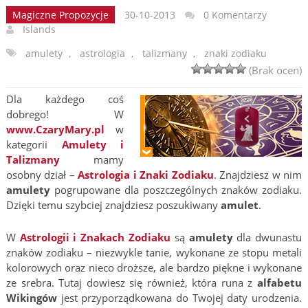
Magiczne Propozycje
30-10-2013
0 Komentarzy
Islands
amulety
,
astrologia
,
talizmany
,
znaki zodiaku
(Brak ocen)
Dla każdego coś
dobrego! W
www.CzaryMary.pl
w
kategorii
Amulety i
Talizmany
mamy
osobny dział –
Astrologia i Znaki Zodiaku
. Znajdziesz w nim
amulety
pogrupowane dla poszczególnych znaków zodiaku.
Dzięki temu szybciej znajdziesz poszukiwany
amulet
.
W
Astrologii i Znakach Zodiaku
są
amulety
dla dwunastu
znaków zodiaku – niezwykle tanie, wykonane ze stopu metali
kolorowych oraz nieco droższe, ale bardzo piękne i wykonane
ze srebra. Tutaj dowiesz się również, która runa z
alfabetu
Wikingów
jest przyporządkowana do Twojej daty urodzenia.