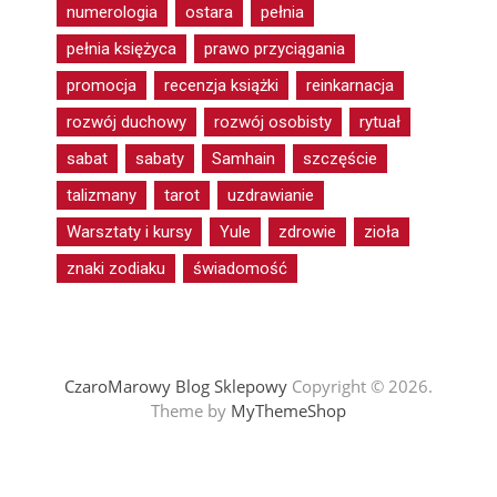
numerologia
ostara
pełnia
pełnia księżyca
prawo przyciągania
promocja
recenzja książki
reinkarnacja
rozwój duchowy
rozwój osobisty
rytuał
sabat
sabaty
Samhain
szczęście
talizmany
tarot
uzdrawianie
Warsztaty i kursy
Yule
zdrowie
zioła
znaki zodiaku
świadomość
CzaroMarowy Blog Sklepowy
Copyright © 2026.
Theme by
MyThemeShop