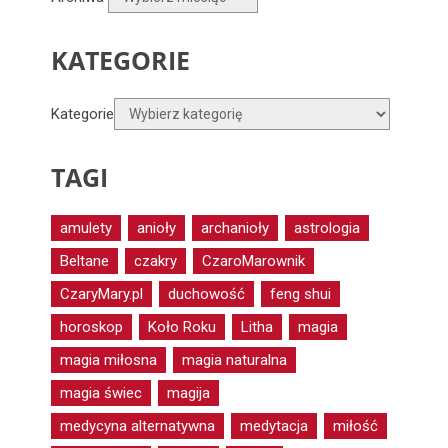
KATEGORIE
Kategorie
TAGI
amulety
anioły
archanioły
astrologia
Beltane
czakry
CzaroMarownik
CzaryMary.pl
duchowość
feng shui
horoskop
Koło Roku
Litha
magia
magia miłosna
magia naturalna
magia świec
magija
medycyna alternatywna
medytacja
miłość