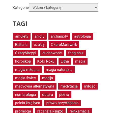
Kategorie
TAGI
amulety
anioły
archanioły
astrologia
Beltane
czakry
CzaroMarownik
CzaryMary.pl
duchowość
feng shui
horoskop
Koło Roku
Litha
magia
magia miłosna
magia naturalna
magia świec
magija
medycyna alternatywna
medytacja
miłość
numerologia
ostara
pełnia
pełnia księżyca
prawo przyciągania
promocja
recenzja książki
reinkarnacja