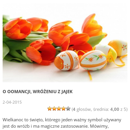
O OOMANCJI, WRÓŻENIU Z JAJEK
2-04-2015
(
4
głosów, średnia:
4,00
z 5)
Wielkanoc to święto, którego jeden ważny symbol używany
jest do wróżb i ma magiczne zastosowanie. Mówimy,