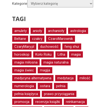
Kategorie
TAGI
amulety
anioły
archanioły
astrologia
Beltane
czakry
CzaroMarownik
CzaryMary.pl
duchowość
feng shui
horoskop
Koło Roku
Litha
magia
magia miłosna
magia naturalna
magia świec
magija
medycyna alternatywna
medytacja
miłość
numerologia
ostara
pełnia
pełnia księżyca
prawo przyciągania
promocja
recenzja książki
reinkarnacja