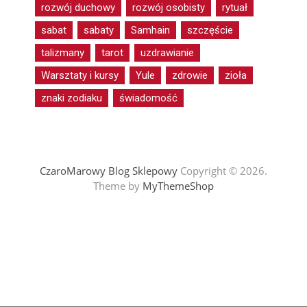
rozwój duchowy
rozwój osobisty
rytuał
sabat
sabaty
Samhain
szczęście
talizmany
tarot
uzdrawianie
Warsztaty i kursy
Yule
zdrowie
zioła
znaki zodiaku
świadomość
CzaroMarowy Blog Sklepowy
Copyright © 2026.
Theme by
MyThemeShop