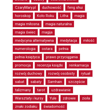
CzaryMary.pl
duchowość
feng shui
horoskop
Koło Roku
Litha
magia
magia miłosna
magia naturalna
magia świec
magija
medycyna alternatywna
medytacja
miłość
numerologia
ostara
pełnia
pełnia księżyca
prawo przyciągania
promocja
recenzja książki
reinkarnacja
rozwój duchowy
rozwój osobisty
rytuał
sabat
sabaty
Samhain
szczęście
talizmany
tarot
uzdrawianie
Warsztaty i kursy
Yule
zdrowie
zioła
znaki zodiaku
świadomość