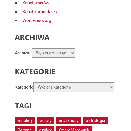
Kanał wpisów
Kanał komentarzy
WordPress.org
ARCHIWA
Archiwa
KATEGORIE
Kategorie
TAGI
amulety
anioły
archanioły
astrologia
Beltane
czakry
CzaroMarownik