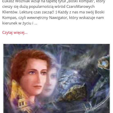
Łukasz Woźniak wziął na tapetę tytuł „Boski kompas”, który
cieszy się dużą popularnością wśród CzaroMarowych
Klientów. Lekturę czas zacząć! :) Każdy z nas ma swój Boski
Kompas, czyli wewnętrzny Nawigator, który wskazuje nam
kierunek w życiu i …
Czytaj więcej...