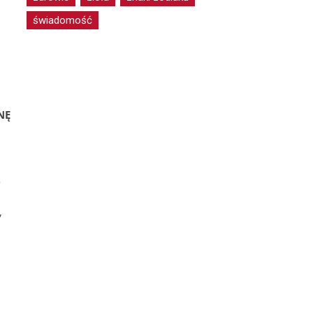
świadomość
NĘ
o
,