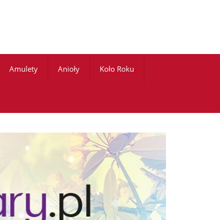
Amulety
Anioły
Koło Roku