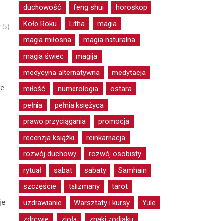
duchowość
feng shui
horoskop
Koło Roku
Litha
magia
 5)
magia miłosna
magia naturalna
magia świec
magija
medycyna alternatywna
medytacja
ie
miłość
numerologia
ostara
pełnia
pełnia księżyca
prawo przyciągania
promocja
recenzja książki
reinkarnacja
rozwój duchowy
rozwój osobisty
rytuał
sabat
sabaty
Samhain
szczęście
talizmany
tarot
je
uzdrawianie
Warsztaty i kursy
Yule
zdrowie
zioła
znaki zodiaku