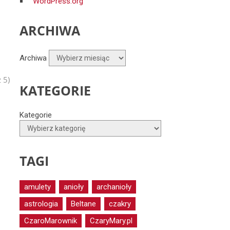
WordPress.org
ARCHIWA
Archiwa
 5)
KATEGORIE
Kategorie
TAGI
amulety
anioły
archanioły
astrologia
Beltane
czakry
CzaroMarownik
CzaryMary.pl