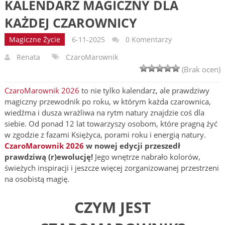
KALENDARZ MAGICZNY DLA
KAŻDEJ CZAROWNICY
Magiczne Życie
6-11-2025
0 Komentarzy
Renata
CzaroMarownik
(Brak ocen)
CzaroMarownik 2026
to nie tylko kalendarz, ale prawdziwy
magiczny przewodnik po roku, w którym każda czarownica,
wiedźma i dusza wrażliwa na rytm natury znajdzie coś dla
siebie. Od ponad 12 lat towarzyszy osobom, które pragną żyć
w zgodzie z fazami Księżyca, porami roku i energią natury.
CzaroMarownik 2026
w nowej edycji przeszedł
prawdziwą (r)ewolucję!
Jego wnętrze nabrało kolorów,
świeżych inspiracji i jeszcze więcej zorganizowanej przestrzeni
na osobistą magię.
CZYM JEST