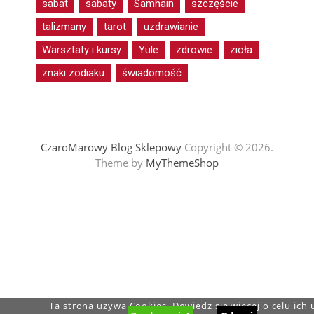
sabat
sabaty
Samhain
szczęście
talizmany
tarot
uzdrawianie
Warsztaty i kursy
Yule
zdrowie
zioła
znaki zodiaku
świadomość
CzaroMarowy Blog Sklepowy
Copyright © 2026.
Theme by
MyThemeShop
Ta strona używa Cookies. Dowiedz się więcej o celu ich