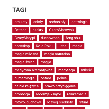
TAGI
amulety
anioły
archanioły
astrologia
Beltane
czakry
CzaroMarownik
CzaryMary.pl
duchowość
feng shui
horoskop
Koło Roku
Litha
magia
magia miłosna
magia naturalna
magia świec
magija
medycyna alternatywna
medytacja
miłość
numerologia
ostara
pełnia
pełnia księżyca
prawo przyciągania
promocja
recenzja książki
reinkarnacja
rozwój duchowy
rozwój osobisty
rytuał