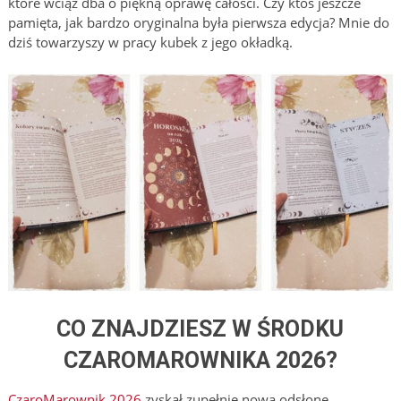
które wciąż dba o piękną oprawę całości. Czy ktoś jeszcze
pamięta, jak bardzo oryginalna była pierwsza edycja? Mnie do
dziś towarzyszy w pracy kubek z jego okładką.
CO ZNAJDZIESZ W ŚRODKU
CZAROMAROWNIKA 2026?
CzaroMarownik 2026
zyskał zupełnie nową odsłonę,