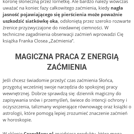
koronę słoneczną przez lornetkę. Ale bardzo należy wówczas
uważać na koniec fazy całkowitego zaćmienia, kiedy
nagła
jasność pojawiającego się pierścienia może poważnie
uszkodzić siatkówkę oka
, odsłoniętą przez szeroko rozwarte
źrenice przyzwyczajone do niedawnej ciemności. W
techniczne zagadnienia obserwacji zaćmień wprowadzi Cię
książka Franka Closea „Zaćmienia”.
MAGICZNA PRACA Z ENERGIĄ
ZAĆMIENIA
Jeśli chcesz świadomie przeżyć czas zaćmienia Słońca,
przygotuj wcześniej swoje narzędzia do spokojnej pracy
wewnętrznej. Dobrze sprawdzą się: dziennik magiczny do
zapisywania snów i przemyśleń, świece do intencji ochrony i
oczyszczenia, talizmany wspierające równowagę oraz książki o
astrologii, które pomogą lepiej zrozumieć znaczenie zaćmień
w horoskopie.
W sklepie
CzaryMary.pl
znajdziesz produkty, które mogą