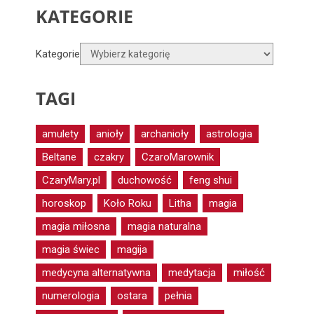
KATEGORIE
Kategorie
TAGI
amulety
anioły
archanioły
astrologia
Beltane
czakry
CzaroMarownik
CzaryMary.pl
duchowość
feng shui
horoskop
Koło Roku
Litha
magia
magia miłosna
magia naturalna
magia świec
magija
medycyna alternatywna
medytacja
miłość
numerologia
ostara
pełnia