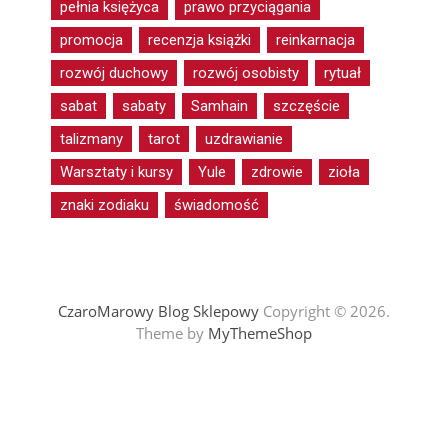
pełnia księżyca
prawo przyciągania
promocja
recenzja książki
reinkarnacja
rozwój duchowy
rozwój osobisty
rytuał
sabat
sabaty
Samhain
szczęście
talizmany
tarot
uzdrawianie
Warsztaty i kursy
Yule
zdrowie
zioła
znaki zodiaku
świadomość
CzaroMarowy Blog Sklepowy
Copyright © 2026.
Theme by
MyThemeShop