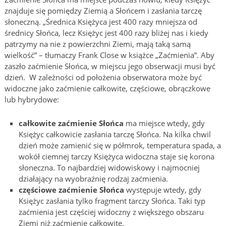
znajduje się pomiędzy Ziemią a Słońcem i zasłania tarczę
słoneczną. „Średnica Księżyca jest 400 razy mniejsza od
średnicy Słońca, lecz Księżyc jest 400 razy bliżej nas i kiedy
patrzymy na nie z powierzchni Ziemi, mają taką samą
wielkość” – tłumaczy Frank Close w książce „Zaćmienia”. Aby
zaszło zaćmienie Słońca, w miejscu jego obserwacji musi być
dzień. W zależności od położenia obserwatora może być
widoczne jako zaćmienie całkowite, częściowe, obrączkowe
lub hybrydowe:
całkowite zaćmienie Słońca
ma miejsce wtedy, gdy
Księżyc całkowicie zasłania tarczę Słońca. Na kilka chwil
dzień może zamienić się w półmrok, temperatura spada, a
wokół ciemnej tarczy Księżyca widoczna staje się korona
słoneczna. To najbardziej widowiskowy i najmocniej
działający na wyobraźnię rodzaj zaćmienia.
częściowe zaćmienie Słońca
występuje wtedy, gdy
Księżyc zasłania tylko fragment tarczy Słońca. Taki typ
zaćmienia jest częściej widoczny z większego obszaru
Ziemi niż zaćmienie całkowite.