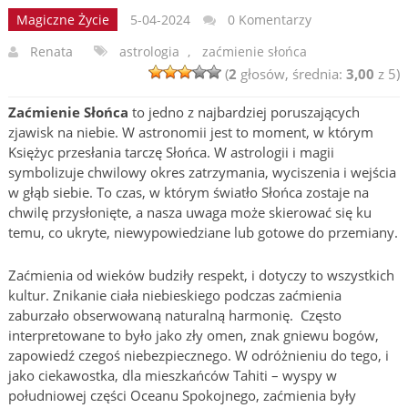
Magiczne Życie
5-04-2024
0 Komentarzy
Renata
astrologia
,
zaćmienie słońca
(
2
głosów, średnia:
3,00
z 5)
Zaćmienie Słońca
to jedno z najbardziej poruszających
zjawisk na niebie. W astronomii jest to moment, w którym
Księżyc przesłania tarczę Słońca. W astrologii i magii
symbolizuje chwilowy okres zatrzymania, wyciszenia i wejścia
w głąb siebie. To czas, w którym światło Słońca zostaje na
chwilę przysłonięte, a nasza uwaga może skierować się ku
temu, co ukryte, niewypowiedziane lub gotowe do przemiany.
Zaćmienia od wieków budziły respekt, i dotyczy to wszystkich
kultur. Znikanie ciała niebieskiego podczas zaćmienia
zaburzało obserwowaną naturalną harmonię. Często
interpretowane to było jako zły omen, znak gniewu bogów,
zapowiedź czegoś niebezpiecznego. W odróżnieniu do tego, i
jako ciekawostka, dla mieszkańców Tahiti – wyspy w
południowej części Oceanu Spokojnego, zaćmienia były